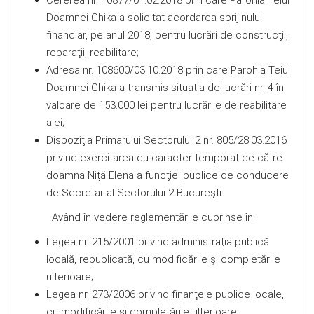
Cererea nr. 10877/01.02.2018 prin care Parohia Teiul
Doamnei Ghika a solicitat acordarea sprijinului
financiar, pe anul 2018, pentru lucrări de construcţii,
reparaţii, reabilitare;
Adresa nr. 108600/03.10.2018 prin care Parohia Teiul
Doamnei Ghika a transmis situația de lucrări nr. 4 în
valoare de 153.000 lei pentru lucrările de reabilitare
alei;
Dispoziţia Primarului Sectorului 2 nr. 805/28.03.2016
privind exercitarea cu caracter temporat de către
doamna Niţă Elena a funcţiei publice de conducere
de Secretar al Sectorului 2 Bucureşti.
Având în vedere reglementările cuprinse în:
Legea nr. 215/2001 privind administraţia publică
locală, republicată, cu modificările şi completările
ulterioare;
Legea nr. 273/2006 privind finanţele publice locale,
cu modificările şi completările ulterioare;