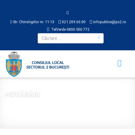
Str. Chiristigiilor nr. 11-13
021.209.60.00
infopublice@ps2.ro
TelVerde 0800.500.772
HOTĂRÂRI
Sunteți aici:
Acasă
CONSILIUL LOCAL
HOTĂRÂRI
2018
Hotărâre 389 din 2018