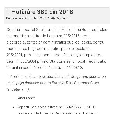
Hotărâre 389 din 2018
Publicat la 7 Decembrie 2018
202 Descărcări
Consiliul Local al Sectorului 2 al Municipiului București, ales
în condițiile stabilite de Legea nr. 115/2015 pentru
alegerea autorităților administrației publice locale, pentru
modificarea Legii administrației publice locale nr.
215/2001, precum şi pentru modificarea şi completarea
Legii nr. 393/2004 privind Statutul aleșilor locali, rectificată,
întrunit în ședință ordinară, astăzi, 04.12.2018;
Luând în considerare proiectul de hotărâre privind acordarea
unui sprijin financiar pentru Parohia Teiul Doamnei Ghika
(situaţia nr. 4);
Analizând:
Raportul de specialitate nr. 130952/29.11.2018
prezentat de Direcţia Servicii Publice din cadrul