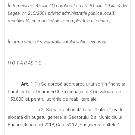
În temeiul art. 45 alin.(1) coroborat cu art. 81 alin. (2) lit. s) din
Legea nr. 215/2001 privind administraţia publică locală,
republicată, cu modificările şi completările ulterioare;
În urma stabilirii rezultatului votului valabil exprimat,
H O T Ă R ĂŞ T E
Art. 1
(1) Se aprobă acordarea unui sprijin financiar
Parohiei Teiul Doamnei Ghika (situaţia nr. 4) în valoare de
153.000 lei, pentru lucrările de reabilitare alei.
(2) Suma menţionată la art. 1 alin. (1) va fi
alocată din bugetul general al Sectorului 2 al Municipiului
București pe anul 2018, Cap. 59.12 „Susţinerea cultelor”.