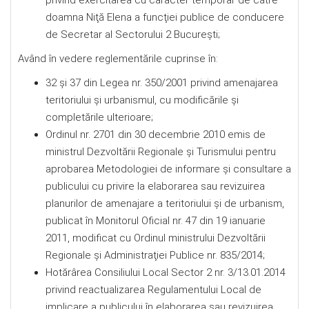
privind exercitarea cu caracter temporar de către
doamna Niţă Elena a funcţiei publice de conducere
de Secretar al Sectorului 2 Bucureşti;
Având în vedere reglementările cuprinse în:
32 și 37 din Legea nr. 350/2001 privind amenajarea
teritoriului şi urbanismul, cu modificările și
completările ulterioare;
Ordinul nr. 2701 din 30 decembrie 2010 emis de
ministrul Dezvoltării Regionale şi Turismului pentru
aprobarea Metodologiei de informare şi consultare a
publicului cu privire la elaborarea sau revizuirea
planurilor de amenajare a teritoriului şi de urbanism,
publicat în Monitorul Oficial nr. 47 din 19 ianuarie
2011, modificat cu Ordinul ministrului Dezvoltării
Regionale şi Administraţiei Publice nr. 835/2014;
Hotărârea Consiliului Local Sector 2 nr. 3/13.01.2014
privind reactualizarea Regulamentului Local de
implicare a publicului în elaborarea sau revizuirea