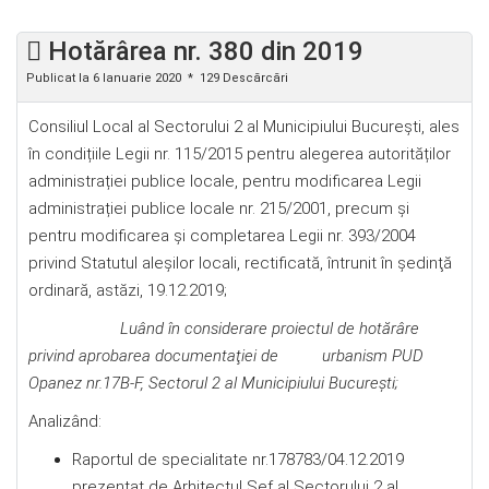
Hotărârea nr. 380 din 2019
Publicat la 6 Ianuarie 2020
129 Descărcări
Consiliul Local al Sectorului 2 al Municipiului Bucureşti, ales
în condițiile Legii nr. 115/2015 pentru alegerea autorităților
administrației publice locale, pentru modificarea Legii
administrației publice locale nr. 215/2001, precum și
pentru modificarea şi completarea Legii nr. 393/2004
privind Statutul aleșilor locali, rectificată, întrunit în şedinţă
ordinară, astăzi, 19.12.2019;
Luând în considerare proiectul de hotărâre
privind aprobarea documentaţiei de urbanism PUD
Opanez nr.17B-F,
Sectorul 2 al Municipiului Bucureşti;
Analizând:
Raportul de specialitate nr.178783/04.12.2019
prezentat de Arhitectul Şef al Sectorului 2 al