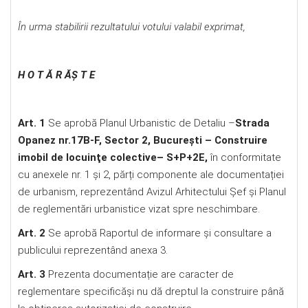
În urma stabilirii rezultatului votului valabil exprimat,
H O T Ă R ĂŞ T E
Art. 1
Se aprobă Planul Urbanistic de Detaliu –
Strada
Opanez nr.17B-F
, Sector 2, București – Construire
imobil de locuinţe colective– S+P+2E,
în conformitate
cu anexele nr. 1 și 2, părți componente ale documentației
de urbanism, reprezentând Avizul Arhitectului Șef și Planul
de reglementări urbanistice vizat spre neschimbare.
Art. 2
Se aprobă Raportul de informare şi consultare a
publicului reprezentând anexa 3.
Art. 3
Prezenta documentație are caracter de
reglementare specificăși nu dă dreptul la construire până