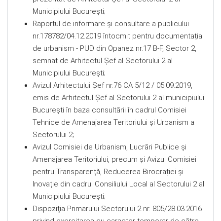
Municipiului Bucureşti;
Raportul de informare şi consultare a publicului
nr.178782/04.12.2019 întocmit pentru documentația
de urbanism - PUD din Opanez nr.17 B-F, Sector 2,
semnat de Arhitectul Șef al Sectorului 2 al
Municipiului Bucureşti;
Avizul Arhitectului Șef nr.76 CA 5/12 / 05.09.2019,
emis de Arhitectul Şef al Sectorului 2 al municipiului
Bucureşti în baza consultării în cadrul Comisiei
Tehnice de Amenajarea Teritoriului şi Urbanism a
Sectorului 2;
Avizul Comisiei de Urbanism, Lucrări Publice şi
Amenajarea Teritoriului, precum şi Avizul Comisiei
pentru Transparență, Reducerea Birocrației și
Inovație din cadrul Consiliului Local al Sectorului 2 al
Municipiului București;
Dispoziţia Primarului Sectorului 2 nr. 805/28.03.2016