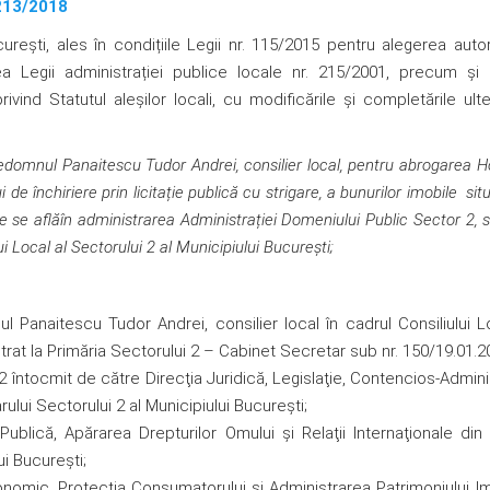
213/2018
ureşti, ales în condițiile Legii nr. 115/2015 pentru alegerea autori
ea Legii administrației publice locale nr. 215/2001, precum și 
vind Statutul aleșilor locali, cu modificările şi completările ulte
e
domnul Panaitescu Tudor Andrei, consilier local,
pentru abrogarea Ho
e închiriere prin licitație publică cu strigare, a bunurilor imobile sit
e se aflăîn administrarea Administrației Domeniului Public Sector 2, s
ui Local al Sectorului 2 al Municipiului București;
Panaitescu Tudor Andrei, consilier local în cadrul Consiliului L
istrat la Primăria Sectorului 2 – Cabinet Secretar sub nr. 150/19.01.2
 întocmit de către Direcţia Juridică, Legislaţie, Contencios-Adminis
rului Sectorului 2 al Municipiului București;
 Publică, Apărarea Drepturilor Omului şi Relaţii Internaţionale din
ui Bucureşti;
onomic, Protecţia Consumatorului şi Administrarea Patrimoniului Im