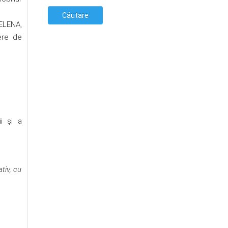
 ELENA,
cere de
i și a
tiv, cu