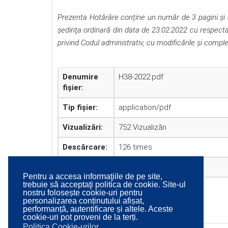
Prezenta Hotărâre conține un număr de 3 pagini şi a 
şedinţa ordinară din data de 23.02.2022 cu respecta
privind Codul administrativ, cu modificările şi complet
Denumire
H38-2022.pdf
fișier:
Tip fișier:
application/pdf
Vizualizări:
752 Vizualizări
Descărcare:
126 times
Data creării:
25-02-2022
Pentru a accesa informaţiile de pe site,
trebuie să acceptaţi politica de cookie. Site-ul
nostru folosește cookie-uri pentru
personalizarea conținutului afișat,
Descărcare
View
performanță, autentificare și altele. Aceste
cookie-uri pot proveni de la terți.
Politica Cookie-urilor