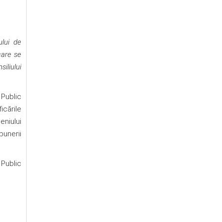
ului de
care se
iliului
 Public
icările
eniului
punerii
 Public