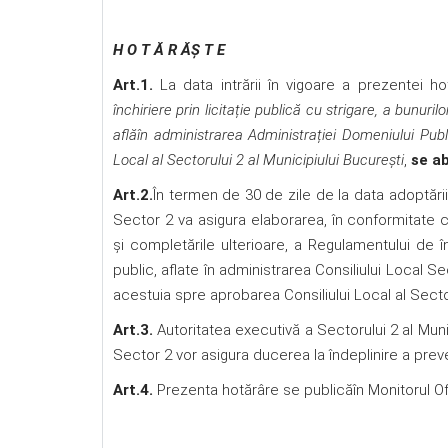
H O T Ă R ĂŞ T E
Art.1.
La data intrării în vigoare a prezentei ho
închiriere prin licitație publică cu strigare, a bunur
aflăîn administrarea Administrației Domeniului Publi
Local al Sectorului 2 al Municipiului București
,
se a
Art.2.
În termen de 30 de zile de la data adoptării
Sector 2 va asigura elaborarea, în conformitate c
și completările ulterioare, a Regulamentului de î
public, aflate în administrarea Consiliului Local S
acestuia spre aprobarea Consiliului Local al Sectorul
Art.3.
Autoritatea executivă a Sectorului 2 al Munic
Sector 2 vor asigura ducerea la îndeplinire a preve
Art.4.
Prezenta hotărâre se publicăîn Monitorul Ofic