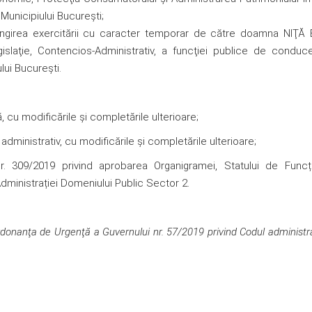
 Municipiului Bucureşti;
elungirea exercitării cu caracter temporar de către doamna NIŢĂ
egislaţie, Contencios-Administrativ, a funcţiei publice de condu
lui Bucureşti.
ă, cu modificările și completările ulterioare;
dministrativ, cu modificările și completările ulterioare;
nr. 309/2019 privind aprobarea Organigramei, Statului de Funcți
dministrației Domeniului Public Sector 2.
in Ordonanţa de Urgenţă a Guvernului nr. 57/2019 privind Codul administra