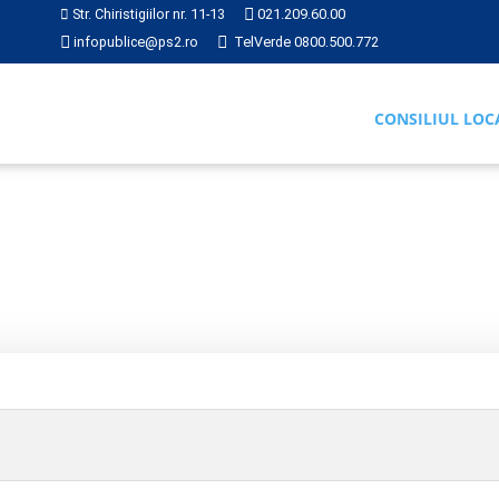
Str. Chiristigiilor nr. 11-13
021.209.60.00
infopublice@ps2.ro
TelVerde 0800.500.772
CONSILIUL LOC
RI
2022
Hotărârea nr. 038 din 2022