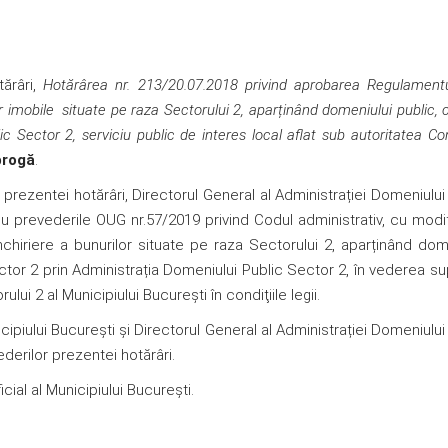
tărâri,
Hotărârea nr. 213/20.07.2018 privind aprobarea Regulament
ilor imobile situate pe raza Sectorului 2, aparținând domeniului public, 
c Sector 2, serviciu public de interes local aflat sub autoritatea Cons
brogă
.
 prezentei hotărâri, Directorul General al Administrației Domeniului
u prevederile OUG nr.57/2019 privind Codul administrativ, cu modif
nchiriere a bunurilor situate pe raza Sectorului 2, aparținând dom
ector 2 prin Administrația Domeniului Public Sector 2, în vederea su
ui 2 al Municipiului Bucureşti în condiţiile legii.
ipiului Bucureşti și Directorul General al Administrației Domeniului
derilor prezentei hotărâri.
ial al Municipiului București.