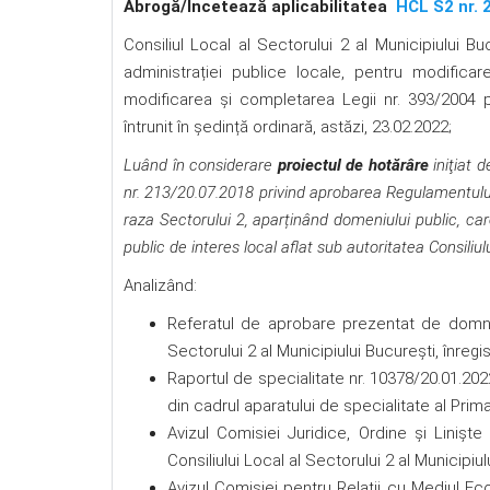
Abrog
ă
/Încetează aplicabilitatea
HCL S2 nr. 
Consiliul Local al Sectorului 2 al Municipiului Buc
administrației publice locale, pentru modificar
modificarea şi completarea Legii nr. 393/2004 pri
întrunit în ședință ordinară, astăzi, 23.02.2022;
Luând în considerare
proiectul de hotărâre
iniţiat d
nr. 213/20.07.2018 privind aprobarea Regulamentului d
raza Sectorului 2, aparținând domeniului public, car
public de interes local aflat sub autoritatea Consiliul
Analizând:
Referatul de aprobare prezentat de domnul 
Sectorului 2 al Municipiului Bucureşti, înreg
Raportul de specialitate nr. 10378/20.01.2022
din cadrul aparatului de specialitate al Prima
Avizul Comisiei Juridice, Ordine şi Linişte
Consiliului Local al Sectorului 2 al Municipiul
Avizul Comisiei pentru Relaţii cu Mediul Ec