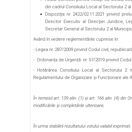
din cadrul Consiliului Local al Sectorului 2 al
Dispoziţia nr. 2422/02.11.2021 privind pr
Director Executiv al Direcţiei Juridice, L
Secretar General al Sectorului 2 al Municipiu
Având în vedere reglementările cuprinse în:
- Legea nr. 287/2009 privind Codul civil, republicat
- Ordonanța de Urgență nr. 57/2019 privind Codul a
- Hotărârea Consiliului Local al Sectorului 2 
Regulamentului de Organizare și Funcționare ale A
În temeiul art. 139 alin. (1) şi art. 166 alin. (4) d
modificările şi completările ulterioare;
În urma stabilirii rezultatului votului valabil exprimat,