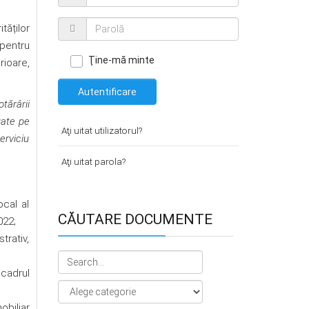
tăților
pentru
Ţine-mă minte
rioare,
Autentificare
tărârii
uate pe
Aţi uitat utilizatorul?
erviciu
Aţi uitat parola?
ocal al
CĂUTARE DOCUMENTE
022;
trativ,
 cadrul
obiliar