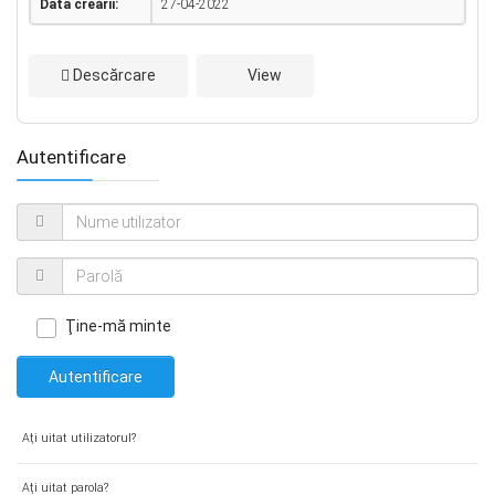
Data creării:
27-04-2022
Descărcare
View
Autentificare
Ţine-mă minte
Autentificare
Aţi uitat utilizatorul?
Aţi uitat parola?