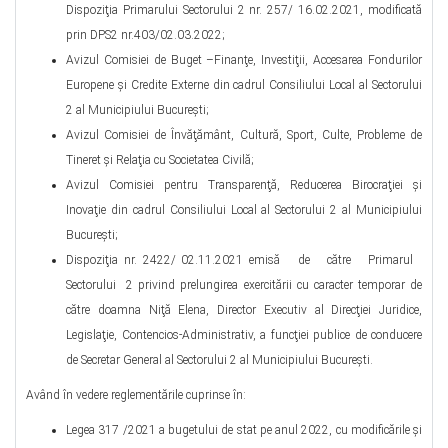
Dispoziţia Primarului Sectorului 2 nr. 257/ 16.02.2021, modificată
prin DPS2 nr.403/02.03.2022;
Avizul Comisiei de Buget –Finanţe, Investiţii, Accesarea Fondurilor
Europene şi Credite Externe din cadrul Consiliului Local al Sectorului
2 al Municipiului Bucureşti;
Avizul Comisiei de Învăţământ, Cultură, Sport, Culte, Probleme de
Tineret şi Relaţia cu Societatea Civilă;
Avizul Comisiei pentru Transparenţă, Reducerea Birocraţiei şi
Inovaţie din cadrul Consiliului Local al Sectorului 2 al Municipiului
Bucureşti;
Dispoziţia nr. 2422/ 02.11.2021 emisă de către Primarul
Sectorului 2 privind prelungirea exercitării cu caracter temporar de
către doamna Niţă Elena, Director Executiv al Direcţiei Juridice,
Legislaţie, Contencios-Administrativ, a funcţiei publice de conducere
de Secretar General al Sectorului 2 al Municipiului Bucureşti.
Având în vedere reglementările cuprinse în:
Legea 317 /2021 a bugetului de stat pe anul 2022, cu modificările şi