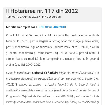
Hotărârea nr. 117 din 2022
Publicat la 27 Aprilie 2022
147 Descărcări
Modifică/completează
HCL S2 nr. 402/2018
Consiliul Local al Sectorului 2 al Municipiului Bucureşti, ales în condițiile
Legii nr. 115/2015 pentru alegerea autorităților administrației publice locale,
pentru modificarea Legii administrației publice locale nr. 215/2001, precum
și pentru modificarea şi completarea Legii nr. 393/2004 privind Statutul
aleșilor locali, cu modificările şi completările ulterioare, întrunit în ședință
ordinară, astăzi, 20.04.2022;
Luând în considerare
proiectul de hotărâre
iniţiat de Primarul Sectorului 2 al
Municipiului Bucureşti,
pentru modificarea și completarea H.C.L. Sector 2 nr.
402/2018 privind aprobarea asigurării finanțării de la bugetul local a
cheltuielilor neeligibile care nu se finanțează de la bugetul de stat în cadrul
Programului Național de Dezvoltare Locală 2017-2020, pentru obiectivul de
investiţii consolidare- reabilitare Liceul Teoretic Ady Endre, cu modificările şi