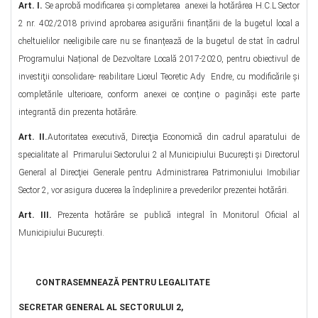
Art. I.
Se aprobă modificarea şi completarea anexei la hotărârea H.C.L Sector
2 nr. 402/2018 privind aprobarea asigurării finanțării de la bugetul local a
cheltuielilor neeligibile care nu se finanțează de la bugetul de stat în cadrul
Programului Național de Dezvoltare Locală 2017-2020, pentru obiectivul de
investiţii consolidare- reabilitare Liceul Teoretic Ady Endre, cu modificările şi
completările ulterioare, conform anexei ce conține o paginăși este parte
integrantă din prezenta hotărâre.
Art. II.
Autoritatea executivă, Direcţia Economică din cadrul aparatului de
specialitate al Primarului Sectorului 2 al Municipiului Bucureşti şi Directorul
General al Direcţiei Generale pentru Administrarea Patrimoniului Imobiliar
Sector 2, vor asigura ducerea la îndeplinire a prevederilor prezentei hotărâri.
Art. III.
Prezenta hotărâre se publică integral în Monitorul Oficial al
Municipiului Bucureşti.
CONTRASEMNEAZĂ PENTRU LEGALITATE
SECRETAR GENERAL AL SECTORULUI 2,