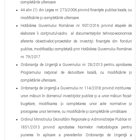
completările ulterioare .
44 alin (1) din Legea nr. 273/2006 privind finanţele publice locale, cu
modificările şi completările ulterioare.
Hotărârea Guvernului României nr. 907/2016 privind etapele de
elaborare îi conţinutul-cadru al documentaţiilor tehnico-economice
aferente obiectivelor/proiectelor de investiţii finanţate din fonduri
publice, modificatăşi completată prin Hotărârea Guvernului României
nr. 79/2017.
Ordonanţa de Urgenţă a Guvernului nr. 28/2013 pentru aprobarea
Programului naţional de dezvoltare locală, cu modificările şi
completările ulterioare;
Ordonanţa de Urgenţă a Guvernului nr. 114/2018 privind instituirea
unor măsuri în domeniul investiţiilor publice şi a unor măsuri fiscal-
bugetare, modificarea şi completarea unor acte normative şi
prorogarea unor termene, cu modificările şi completările următoare.
Ordinul Ministrului Dezvoltării Regionale şi Administraţiei Publice nr.
1851/2013 privind aprobatea Normelor metodologice pentru
punerea în aplicare a prevederilor Ordonanţei de Urgenţă a