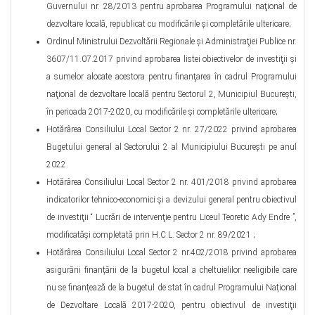
Guvernului nr. 28/2013 pentru aprobarea Programului naţional de
dezvoltare locală, republicat cu modificările şi completările ulterioare;
Ordinul Ministrului Dezvoltării Regionale şi Administraţiei Publice nr.
3607/11.07.2017 privind aprobarea listei obiectivelor de investiţii şi
a sumelor alocate acestora pentru finanţarea în cadrul Programului
naţional de dezvoltare locală pentru Sectorul 2, Municipiul Bucureşti,
în perioada 2017-2020, cu modificările şi completările ulterioare;
Hotărârea Consiliului Local Sector 2 nr. 27/2022 privind aprobarea
Bugetului general al Sectorului 2 al Municipiului Bucureşti pe anul
2022.
Hotărârea Consiliului Local Sector 2 nr. 401/2018 privind aprobarea
indicatorilor tehnico-economici şi a devizului general pentru obiectivul
de investiţii “ Lucrări de intervenţie pentru Liceul Teoretic Ady Endre ”,
modificatăşi completată prin H.C.L. Sector 2 nr. 89/2021 ;
Hotărârea Consiliului Local Sector 2 nr.402/2018 privind aprobarea
asigurării finanțării de la bugetul local a cheltuielilor neeligibile care
nu se finanțează de la bugetul de stat în cadrul Programului Național
de Dezvoltare Locală 2017-2020, pentru obiectivul de investiţii