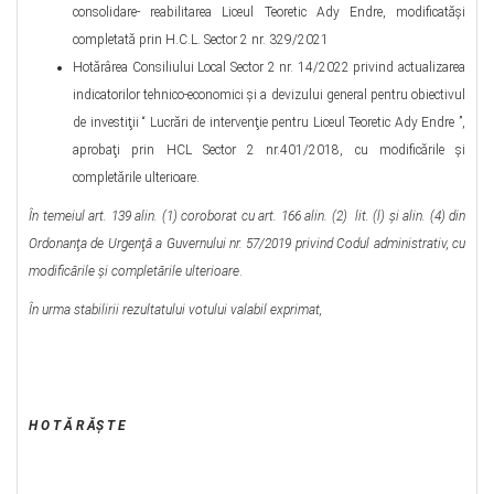
consolidare- reabilitarea Liceul Teoretic Ady Endre, modificatăşi
completată prin H.C.L. Sector 2 nr. 329/2021
Hotărârea Consiliului Local Sector 2 nr. 14/2022 privind actualizarea
indicatorilor tehnico-economici şi a devizului general pentru obiectivul
de investiţii “ Lucrări de intervenţie pentru Liceul Teoretic Ady Endre ”,
aprobaţi prin HCL Sector 2 nr.401/2018, cu modificările şi
completările ulterioare.
În temeiul art. 139 alin. (1) coroborat cu art. 166 alin. (2) lit. (l) şi alin. (4) din
Ordonanţa de Urgenţă a Guvernului nr. 57/2019 privind Codul administrativ, cu
modificările şi completările ulterioare
.
În urma stabilirii rezultatului votului valabil exprimat,
H O T Ă R ĂŞ T E