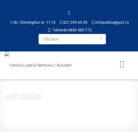
Str. Chiristigiilor nr. 11-13
021.209.60.00
infopublice@ps2.ro
TelVerde 0800.500.772
HOTĂRÂRI
Sunteți aici:
Acasă
CONSILIUL LOCAL
HOTĂRÂRI
2022
Hotărârea nr. 117 din 2022