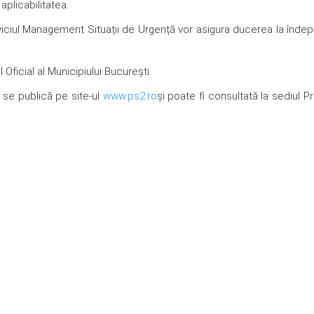
 aplicabilitatea.
viciul Management Situații de Urgență vor asigura ducerea la îndepl
Oficial al Municipiului București.
se publică pe site-ul
www.ps2.ro
și poate fi consultată la sediul Pr