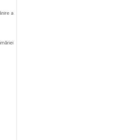
inire a
imăriei