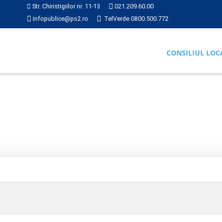
Str. Chiristigiilor nr. 11-13
021.209.60.00
infopublice@ps2.ro
TelVerde 0800.500.772
CONSILIUL LOC
RI
2023
Hotărârea nr. 016 din 2023