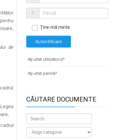
tăților
pentru
Ţine-mă minte
rioare,
Autentificare
ului de
Aţi uitat utilizatorul?
Aţi uitat parola?
cadrul
CĂUTARE DOCUMENTE
n Legea
oare;
 cadrul