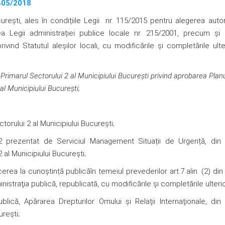
405/2018
ureşti, ales în condițiile Legii nr. 115/2015 pentru alegerea autori
ea Legii administrației publice locale nr. 215/2001, precum și 
vind Statutul aleșilor locali, cu modificările şi completările ulte
e
Primarul Sectorului 2 al Municipiului Bucureşti
privind aprobarea Plan
 al Municipiului București;
orului 2 al Municipiului Bucureşti;
22 prezentat de Serviciul Management Situații de Urgență, din 
2 al Municipiului București;
erea la cunoștință publicăîn temeiul prevederilor art.7 alin. (2) di
istraţia publică, republicată, cu modificările şi completările ulteri
blică, Apărarea Drepturilor Omului şi Relaţii Internaţionale, din
ureşti;