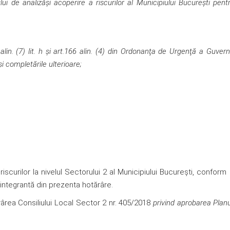
lui de analizăși acoperire a riscurilor al Municipiului București pent
alin. (7) lit. h și art.166 alin. (4) din Ordonanţa de Urgenţă a Guvernu
şi completările ulterioare;
scurilor la nivelul Sectorului 2 al Municipiului București, conform
integrantă din prezenta hotărâre.
ărârea Consiliului Local Sector 2 nr. 405/2018
privind aprobarea Plan