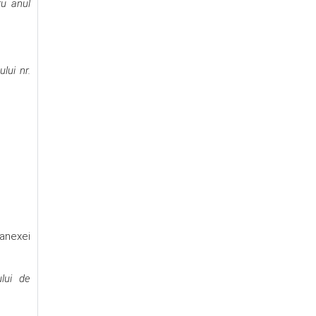
ru anul
lui nr.
 anexei
ului de