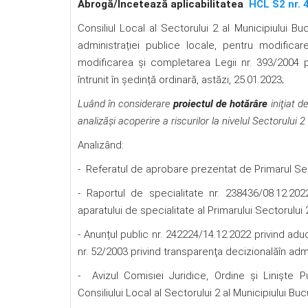
Abrog
ă
/Încetează aplicabilitatea
HCL S2 nr. 
Consiliul Local al Sectorului 2 al Municipiului Buc
administrației publice locale, pentru modificar
modificarea şi completarea Legii nr. 393/2004 pri
întrunit în ședință ordinară, astăzi, 25.01.2023;
Luând în considerare
proiectul de hotărâre
iniţiat d
analizăși acoperire a riscurilor la nivelul Sectorului 2
Analizând:
- Referatul de aprobare prezentat de Primarul Sect
- Raportul de specialitate nr. 238436/08.12.20
aparatului de specialitate al Primarului Sectorului 
- Anunțul public nr. 242224/14.12.2022 privind aduc
nr. 52/2003 privind transparenţa decizionalăîn admin
- Avizul Comisiei Juridice, Ordine şi Linişte Pu
Consiliului Local al Sectorului 2 al Municipiului Buc