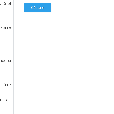
ui 2 al
etările
lice şi
etările
ului de