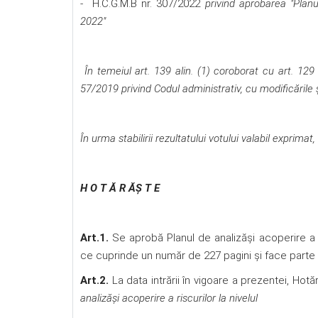
- H.C.G.M.B nr. 307/2022
privind aprobarea "Planu
2022"
În temeiul art. 139 alin. (1) coroborat cu art. 129 
57/2019 privind Codul administrativ,
cu modificările 
În urma stabilirii rezultatului votului valabil exprimat,
H O T Ă R ĂŞ T E
Art.1.
Se aprobă Planul de analizăși acoperire a ri
ce cuprinde un număr de 227 pagini și face parte 
Art.2.
La data intrării în vigoare a prezentei, Hot
analizăși acoperire a riscurilor la nivelul