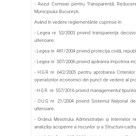
- Avizul Comisiei pentru Transparență, Reducerea 
Municipiului Bucureşti;
Având în vedere reglementările cuprinse în:
- Legea nr. 52/2003 privind transparenţa decizion
ulterioare;
- Legea nr. 481/2004 privind protecţia civilă, republ
- Legea nr. 307/2006 privind apărarea împotriva ince
- H.G.R nr. 642/2005 pentru aprobarea Criteriilor de
operatorilor economici din punct de vedere al protec
- H.G.R nr. 557/2016 privind managementul tipurilor
- O.U.G nr. 21/2004 privind Sistemul Naţional d
ulterioare;
- Ordinul Ministrului Administraţiei şi Internel
analizăşi acoperire a riscurilor şi a Structurii-cadru