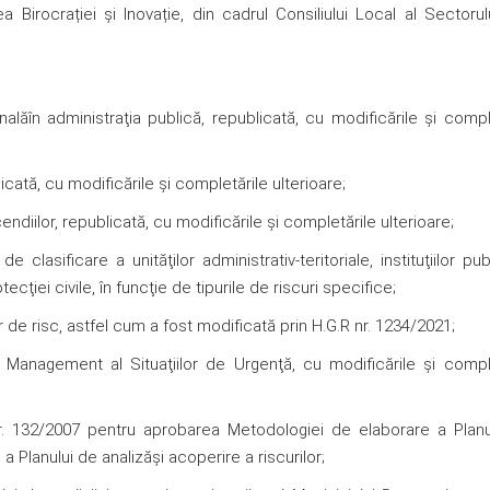
Birocrației și Inovație, din cadrul Consiliului Local al Sectorul
alăîn administraţia publică, republicată, cu modificările și compl
icată, cu modificările și completările ulterioare;
ndiilor, republicată, cu modificările și completările ulterioare;
 clasificare a unităţilor administrativ-teritoriale, instituţiilor pub
ţiei civile, în funcţie de tipurile de riscuri specifice;
 de risc, astfel cum a fost modificată prin H.G.R nr. 1234/2021;
e Management al Situaţiilor de Urgenţă, cu modificările și compl
or nr. 132/2007 pentru aprobarea Metodologiei de elaborare a Plan
 a Planului de analizăşi acoperire a riscurilor;