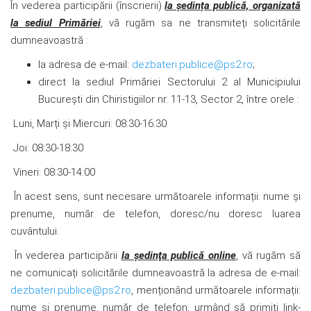
În vederea participării (înscrierii)
la ședința publică, organizată
la sediul Primăriei
, vă rugăm sa ne transmiteți solicitările
dumneavoastră :
la adresa de e-mail:
dezbateri.publice@ps2.ro
;
direct la sediul Primăriei Sectorului 2 al Municipiului
București din Chiristigiilor nr. 11-13, Sector 2, între orele :
Luni, Marți și Miercuri: 08:30-16:30
Joi: 08:30-18:30
Vineri: 08:30-14:00
În acest sens, sunt necesare următoarele informații: nume şi
prenume, număr de telefon, doresc/nu doresc luarea
cuvântului.
În vederea participării
la şedinţa publică online
, vă rugăm să
ne comunicați solicitările dumneavoastră la adresa de e-mail:
dezbateri.publice@ps2.ro
, menționând următoarele informații:
nume şi prenume, număr de telefon,
urmând să primiţi link-