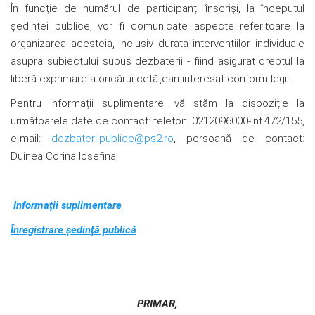
În funcție de numărul de participanți înscriși, la începutul
ședinței publice, vor fi comunicate aspecte referitoare la
organizarea acesteia, inclusiv durata intervențiilor individuale
asupra subiectului supus dezbaterii - fiind asigurat dreptul la
liberă exprimare a oricărui cetățean interesat conform legii.
Pentru informații suplimentare, vă stăm la dispoziție la
următoarele date de contact: telefon: 0212096000-int.472/155,
e-mail:
dezbateri.publice@ps2.ro
, persoană de contact:
Duinea Corina Iosefina.
Informaţii suplimentare
Înregistrare şedinţă publică
PRIMAR,