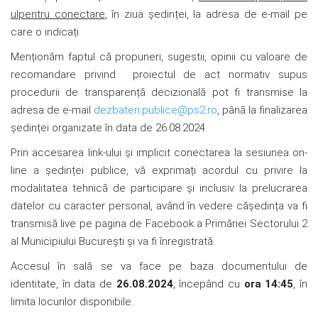
ul
pentru conectare
, în ziua ședinței, la adresa de e-mail pe
care o indicați.
Menționăm faptul că propuneri, sugestii, opinii cu valoare de
recomandare privind proiectul de act normativ supus
procedurii de transparență decizională pot fi transmise la
adresa de e-mail
dezbateri.publice@ps2.ro
, până la finalizarea
ședinței organizate în data de 26.08.2024.
Prin accesarea link-ului şi implicit conectarea la sesiunea on-
line a ședinței publice, vă exprimați acordul cu privire la
modalitatea tehnică de participare şi inclusiv la prelucrarea
datelor cu caracter personal, având în vedere căședința va fi
transmisă live pe pagina de Facebook a Primăriei Sectorului 2
al Municipiului Bucureşti şi va fi înregistrată.
Accesul în sală se va face pe baza documentului de
identitate, în data de
26.08.2024
, începând cu
ora 14:45
, în
limita locurilor disponibile.