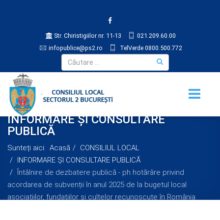
Str. Chiristigiilor nr. 11-13
021.209.60.00
infopublice@ps2.ro
TelVerde 0800.500.772
INFORMARE ŞI CONSULTARE
PUBLICĂ
Sunteți aici:
Acasă
CONSILIUL LOCAL
INFORMARE ŞI CONSULTARE PUBLICĂ
Întâlnire de dezbatere publică - ph hotărâre privind
acordarea de subvenții în anul 2025 de la bugetul local
asociațiilor, fundațiilor și cultelor recunoscute în România