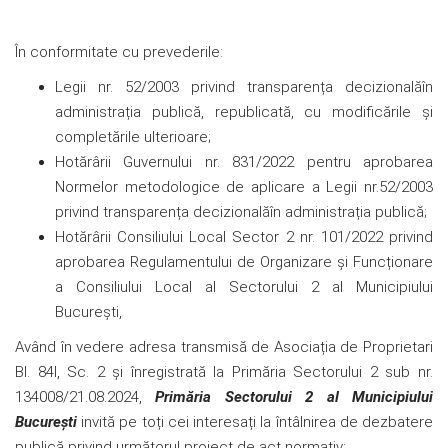
În conformitate cu prevederile:
Legii nr. 52/2003 privind transparența decizionalăîn
administrația publică, republicată, cu modificările și
completările ulterioare;
Hotărârii Guvernului nr. 831/2022 pentru aprobarea
Normelor metodologice de aplicare a Legii nr.52/2003
privind transparența decizionalăîn administrația publică;
Hotărârii Consiliului Local Sector 2 nr. 101/2022 privind
aprobarea Regulamentului de Organizare și Funcționare
a Consiliului Local al Sectorului 2 al Municipiului
București,
Având în vedere adresa transmisă de Asociația de Proprietari
Bl. 84I, Sc. 2 și înregistrată la Primăria Sectorului 2 sub nr.
134008/21.08.2024,
Primăria Sectorului 2 al Municipiului
București
invită pe toți cei interesați la întâlnirea de dezbatere
publică privind următorul proiect de act normativ: