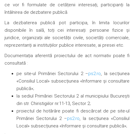
ce vor fi formulate de cetățenii interesați, participanți la
întâlnirea de dezbatere publică.
La dezbaterea publică pot participa, în limita locurilor
disponibile în sală, toți cei interesați: persoane fizice și
juridice, organizații ale societății civile, societăți comerciale,
reprezentanți ai instituțiilor publice interesate, ai presei etc.
Documentația aferentă proiectului de act normativ poate fi
consultată :
pe site-ul Primăriei Sectorului 2 –
ps2.ro
, la secțiunea
«Consiliul Local» subsecțiunea «Informare și consultare
publică»;
la sediul Primăriei Sectorului 2 al municipiului București
din str. Chiristigiilor nr.11-13, Sector 2;
proiectul de hotărâre poate fi descărcat de pe site-ul
Primăriei Sectorului 2 –
ps2.ro
, la secțiunea «Consiliul
Local» subsecțiunea «Informare și consultare publică»;