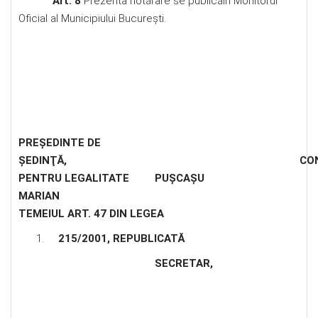
Art. 8
Prezenta hotărâre se publicăîn Monitorul
Oficial al Municipiului București.
PREŞEDINTE DE
ŞEDINŢĂ
, CONTRASEMN
PENTRU LEGALITATE
PUȘCAȘU
MARIA
TEMEIUL ART. 47 DIN LEGEA
215/2001, REPUBLICATĂ
SECRETAR
,