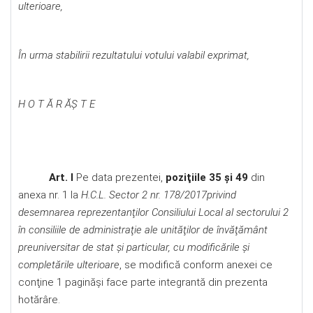
ulterioare,
În urma stabilirii rezultatului votului valabil exprimat,
H O T Ă R ĂŞ T E
Art. I
Pe data prezentei,
poziţiile 35 şi 49
din
anexa nr. 1 la
H.C.L. Sector 2 nr. 178/2017
privind
desemnarea reprezentanţilor Consiliului Local al sectorului 2
în consiliile de administraţie ale unităţilor de învăţământ
preuniversitar de stat şi particular, cu modificările şi
completările ulterioare
, se modifică conform anexei ce
conţine 1 paginăşi face parte integrantă din prezenta
hotărâre.