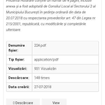
Prezenta Hotărâre conține un număr de 4 pagini, inclusiv
anexa și a fost adoptată de Consiliul Local al Sectorului 2 al
Municipiului Bucureşti în şedinţa ordinară din data de
20.07.2018 cu respectarea prevederilor art. 47 din Legea nr.
215/2001, republicată, cu modificările şi completările
ulterioare.
Denumire
224.pdf
fișier:
Tip fișier:
application/pdf
Vizualizări:
931 Vizualizări
Descărcare:
148 times
Data creării:
27-07-2018
Descărcare
View