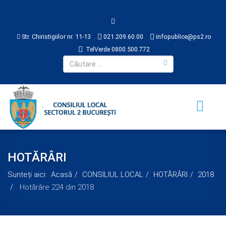
Str. Chiristigiilor nr. 11-13
021.209.60.00
infopublice@ps2.ro
TelVerde 0800.500.772
HOTĂRÂRI
Sunteți aici:
Acasă
CONSILIUL LOCAL
HOTĂRÂRI
2018
Hotărâre 224 din 2018