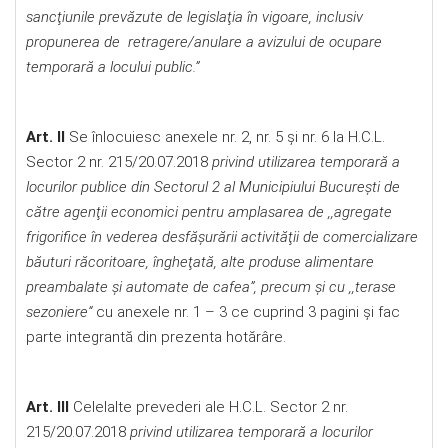
sancţiunile prevăzute de legislaţia în vigoare, inclusiv
propunerea de retragere/anulare a avizului de ocupare
temporară a locului public.”
Art. II
Se înlocuiesc anexele nr. 2, nr. 5 și nr. 6 la H.C.L.
Sector 2 nr. 215/20.07.2018
privind utilizarea temporară a
locurilor publice din Sectorul 2 al Municipiului Bucureşti de
către agenţii economici pentru amplasarea de ,,agregate
frigorifice în vederea desfăşurării activităţii de comercializare
băuturi răcoritoare, îngheţată, alte produse alimentare
preambalate şi automate de cafea”, precum şi cu ,,terase
sezoniere“
cu anexele nr. 1 – 3 ce cuprind 3 pagini şi fac
parte integrantă din prezenta hotărâre.
Art. III
Celelalte prevederi ale H.C.L. Sector 2 nr.
215/20.07.2018
privind utilizarea temporară a locurilor