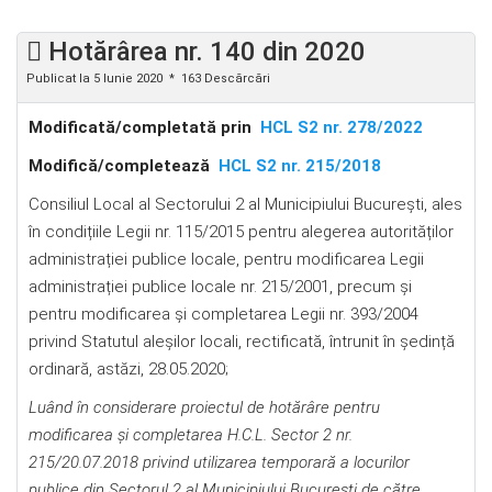
Hotărârea nr. 140 din 2020
Publicat la 5 Iunie 2020
163 Descărcări
Modificată/completată prin
HCL S2 nr. 278/2022
Modifică/completează
HCL S2 nr. 215/2018
Consiliul Local al Sectorului 2 al Municipiului Bucureşti, ales
în condițiile Legii nr. 115/2015 pentru alegerea autorităților
administrației publice locale, pentru modificarea Legii
administrației publice locale nr. 215/2001, precum și
pentru modificarea şi completarea Legii nr. 393/2004
privind Statutul aleșilor locali, rectificată, întrunit în ședință
ordinară, astăzi, 28.05.2020;
Luând în considerare proiectul de hotărâre
pentru
modificarea și completarea H.C.L. Sector 2 nr.
215/20.07.2018
privind utilizarea temporară a locurilor
publice din Sectorul 2 al Municipiului Bucureşti de către