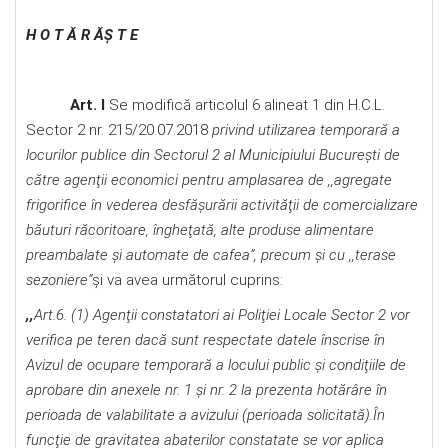
H O T Ă R ĂŞ T E
Art. I
Se modifică articolul 6 alineat 1 din H.C.L.
Sector 2 nr. 215/20.07.2018
privind utilizarea temporară a
locurilor publice din Sectorul 2 al Municipiului Bucureşti de
către agenţii economici pentru amplasarea de ,,agregate
frigorifice în vederea desfăşurării activităţii de comercializare
băuturi răcoritoare, îngheţată, alte produse alimentare
preambalate şi automate de cafea”, precum şi cu ,,terase
sezoniere“
și va avea următorul cuprins:
,,
Art.6. (1) Agenţii constatatori ai Poliţiei Locale Sector 2 vor
verifica pe teren dacă sunt respectate datele înscrise în
Avizul de ocupare temporară a locului public şi condiţiile de
aprobare din anexele nr. 1 şi nr. 2 la prezenta hotărâre
î
n
perioada de valabilitate a avizului (perioada solicitată).În
funcţie de gravitatea abaterilor constatate se vor aplica