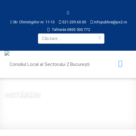
Str. Chiristigiilor nr. 11-13
021.209.60.00
infopublice@ps2.ro
TelVerde 0800.500.772
HOTĂRÂRI
Sunteți aici:
Acasă
CONSILIUL LOCAL
HOTĂRÂRI
2020
Hotărârea nr. 140 din 2020