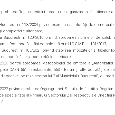
aprobarea Regulamentului - cadru de organizare şi funcţionare a p
 Bucureşti nr. 118/2004 privind exercitarea activităţii de comerciali
şi completările ulterioare;
lui Bucureşti nr. 120/2010 privind aprobarea normelor de salubri
 cum a fost modificatăşi completată prin H.C.G.M.B nr. 181/2017;
 Bucureşti nr. 105/2021 privind stabilirea impozitelor şi taxelor lo
cu modificările şi completările ulterioare;
/2020 pentru aprobarea Metodologiei de emitere a ,,Autorizaţiei 
pele CAEN 561 - restaurante, 563 - Baruri şi alte activităţi de se
şi distractive, pe raza sectorului 2 al Municipiului Bucureşti”, cu modif
/2022 privind aprobarea Organigramei, Statului de funcții și Regulam
e specialitate al Primarului Sectorului 2 și respectiv ale Direcției 
2.