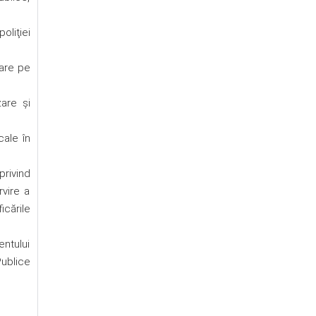
oliţiei
zare pe
zare şi
cale în
privind
rvire a
icările
entului
Publice