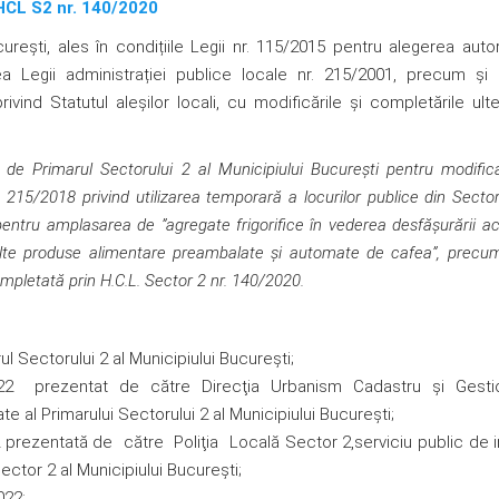
HCL S2 nr. 140/2020
ureşti, ales în condițiile Legii nr. 115/2015 pentru alegerea autori
ea Legii administrației publice locale nr. 215/2001, precum și 
vind Statutul aleșilor locali, cu modificările şi completările ulte
at de Primarul Sectorului 2 al Municipiului Bucureşti
pentru modific
. 215/2018 privind utilizarea temporară a locurilor publice din Sector
entru amplasarea de ”agregate frigorifice în vederea desfășurării acti
 alte produse alimentare preambalate și automate de cafea”, precu
ompletată prin H.C.L. Sector 2 nr. 140/2020.
 Sectorului 2 al Municipiului Bucureşti;
2022 prezentat de către Direcţia Urbanism Cadastru şi Gesti
ate al Primarului Sectorului 2 al Municipiului Bucureşti;
prezentată de către Poliţia Locală Sector 2,serviciu public de 
Sector 2 al Municipiului Bucureşti;
022;