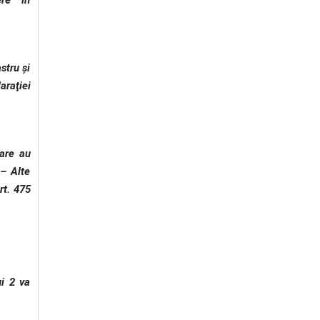
re ” în
tru şi
araţiei
are au
 – Alte
rt. 475
ui 2 va