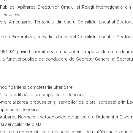
 Publică, Apărarea Drepturilor Omului şi Relaţii Internaţionale din
ui Bucureşti;
 și Amenajarea Teritoriului din cadrul Consiliului Local al Sectorul
ea Birocrației și Inovației din cadrul Consiliului Local al Sectorul
06.05.2022 privind exercitarea cu caracter temporar de către doam
,
a funcţiei publice de conducere de Secretar General al Sectorul
odificările și completările ulterioare;
, cu modificările şi completările ulterioare;
mercializarea produselor şi serviciilor de piaţă, aprobată prin Le
pletările ulterioare;
probarea Normelor metodologice de aplicare a Ordonanţei Guvernu
 serviciilor de piață;
ercitarea comerțului cu produse şi servicii de piaţăîn unele zone p