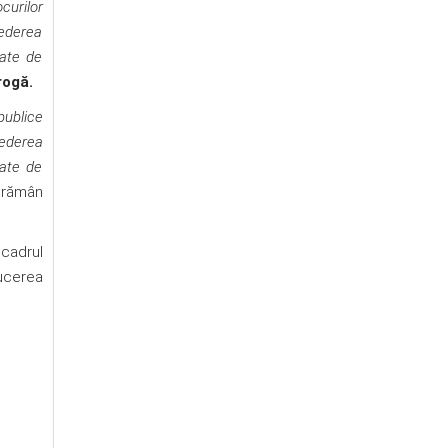
curilor
vederea
mate de
rogă.
publice
vederea
mate de
 rămân
 cadrul
ducerea