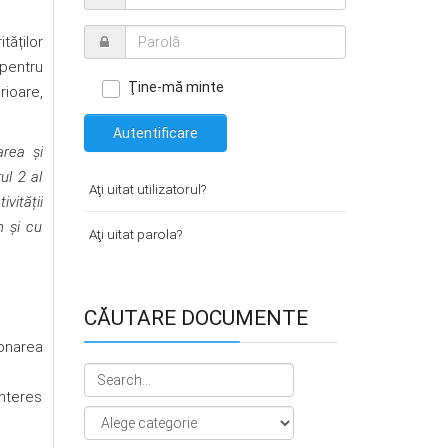
tăților
pentru
Ţine-mă minte
rioare,
Autentificare
area și
ul 2 al
Aţi uitat utilizatorul?
vității
m și cu
Aţi uitat parola?
CĂUTARE DOCUMENTE
onarea
interes