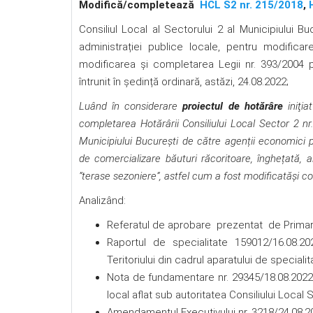
Modifică/completează
HCL S2 nr. 215/2018
,
Consiliul Local al Sectorului 2 al Municipiului Buc
administrației publice locale, pentru modificar
modificarea şi completarea Legii nr. 393/2004 pri
întrunit în ședință ordinară, astăzi, 24.08.2022;
Luând în considerare
proiectul de hotărâre
iniţi
completarea Hotărârii Consiliului Local Sector 2 nr
Municipiului București de către agenții economici p
de comercializare băuturi răcoritoare, înghețată,
”terase sezoniere”, astfel cum a fost modificatăși c
Analizând:
Referatul de aprobare prezentat de Primarul
Raportul de specialitate 159012/16.08.
Teritoriului din cadrul aparatului de specialit
Nota de fundamentare nr. 29345/18.08.2022 
local aflat sub autoritatea Consiliului Local 
Amendamentul Executivului nr. 3218/24.08.2