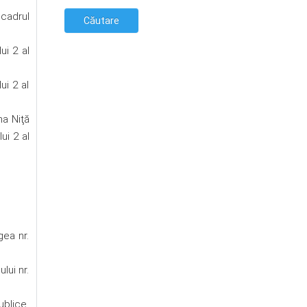
 cadrul
ui 2 al
ui 2 al
na Niţă
ui 2 al
gea nr.
lui nr.
ublice,