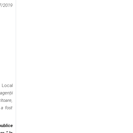
 57/2019
i Local
agenții
itoare,
 a fost
publice