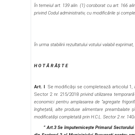
În temeiul art. 139 alin. (1) coroborat cu art. 166 alin
privind Codul administrativ, cu modificările şi complet
În urma stabilirii rezultatului votului valabil exprimat,
H O T Ă R ĂŞ T E
Art. I
Se modificăși se completează articolul 1, art
Sector 2 nr. 215/2018
privind utilizarea temporară 
economici pentru amplasarea de ”agregate frigorific
înghețată, alte produse alimentare preambalate ș
modificatăși completată prin H.C.L. Sector 2 nr. 14
” Art.3 Se împuternicește Primarul Sectorului 2 a