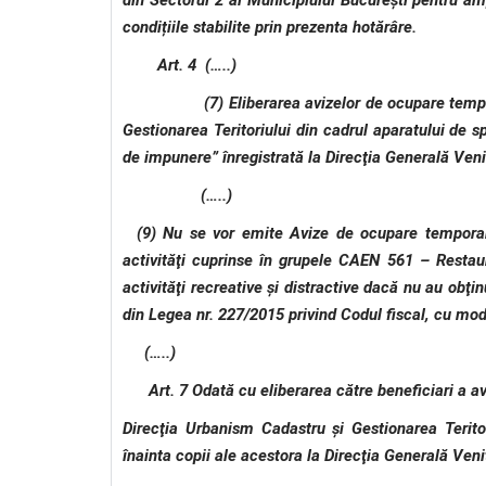
din Sectorul 2 al Municipiului Bucureşti pentru am
condițiile stabilite prin prezenta hotărâre.
Art. 4 (…..)
(7) Eliberarea avizelor de ocupare temporară a
Gestionarea Teritoriului din cadrul aparatului de s
de impunere” înregistrată la Direcţia Generală Ven
(…..)
(9) Nu se vor emite Avize de ocupare temporară 
activităţi cuprinse în grupele CAEN 561 – Restaura
activităţi recreative şi distractive dacă nu au obţi
din Legea nr. 227/2015 privind Codul fiscal, cu modi
(…..)
Art. 7 Odată cu eliberarea către beneficiari a aviz
Direcţia Urbanism Cadastru şi Gestionarea Teritor
înainta copii ale acestora la Direcţia Generală Veni