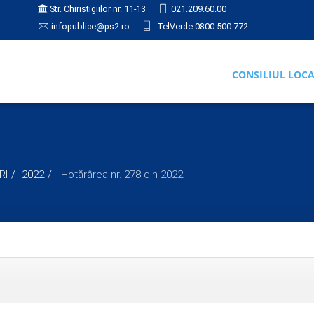
Str. Chiristigiilor nr. 11-13
021.209.60.00
infopublice@ps2.ro
TelVerde 0800.500.772
CONSILIUL LOC
RI
2022
Hotărârea nr. 278 din 2022