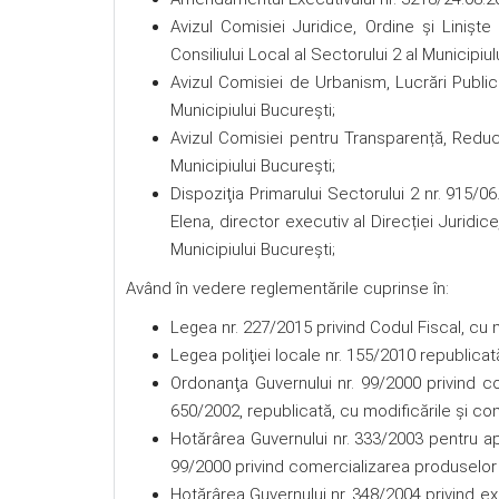
Avizul Comisiei Juridice, Ordine şi Linişte
Consiliului Local al Sectorului 2 al Municipiul
Avizul Comisiei de Urbanism, Lucrări Publice
Municipiului București;
Avizul Comisiei pentru Transparență, Reducer
Municipiului Bucureşti;
Dispoziţia Primarului Sectorului 2 nr. 915/
Elena, director executiv al Direcției Juridice
Municipiului București;
Având în vedere reglementările cuprinse în:
Legea nr. 227/2015 privind Codul Fiscal, cu m
Legea poliţiei locale nr. 155/2010 republicată
Ordonanţa Guvernului nr. 99/2000 privind co
650/2002, republicată, cu modificările și com
Hotărârea Guvernului nr. 333/2003 pentru a
99/2000 privind comercializarea produselor şi
Hotărârea Guvernului nr. 348/2004 privind ex