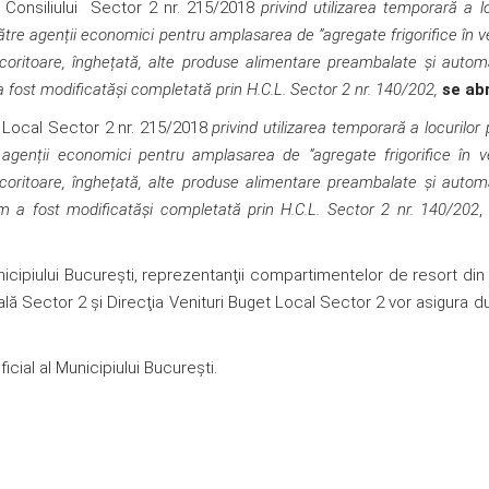
Consiliului Sector 2 nr. 215/2018
privind utilizarea temporară a lo
către agenții economici pentru amplasarea de ”agregate frigorifice în 
 răcoritoare, înghețată, alte produse alimentare preambalate și auto
a fost modificatăși completată prin H.C.L. Sector 2 nr. 140/202,
se ab
i Local Sector 2 nr. 215/2018
privind utilizarea temporară a locurilor 
 agenții economici pentru amplasarea de ”agregate frigorifice în 
 răcoritoare, înghețată, alte produse alimentare preambalate și auto
um a fost modificatăși completată prin H.C.L. Sector 2 nr. 140/202
,
icipiului Bucureşti, reprezentanţii compartimentelor de resort din
ocală Sector 2 şi Direcţia Venituri Buget Local Sector 2 vor asigura 
ficial al Municipiului București.