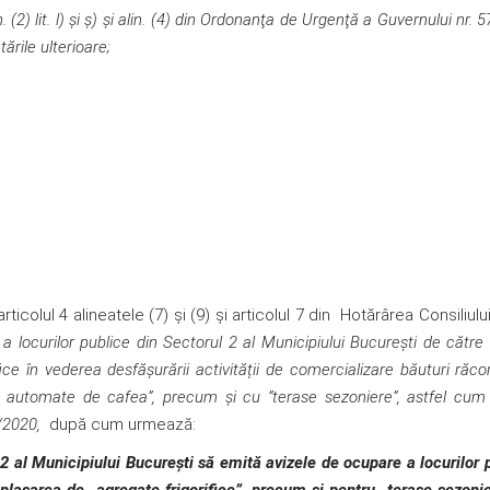
. (2) lit. l) şi ş) şi alin. (4) din Ordonanţa de Urgenţă a Guvernului nr.
ările ulterioare;
icolul 4 alineatele (7) și (9) și articolul 7 din Hotărârea Consiliulu
a locurilor publice din Sectorul 2 al Municipiului București de către 
e în vederea desfășurării activității de comercializare băuturi răcor
i automate de cafea”, precum și cu ”terase sezoniere”, astfel cum
0/2020,
după cum urmează:
l Municipiului Bucureşti să emită avizele de ocupare a locurilor 