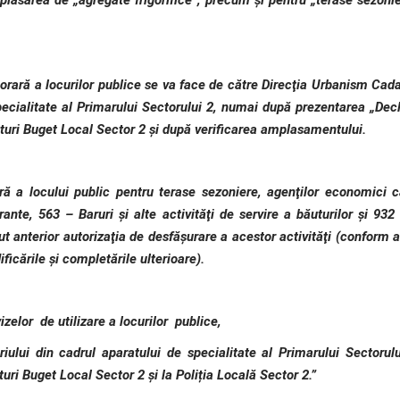
plasarea de „agregate frigorifice”, precum şi pentru „terase sezonie
 locurilor publice se va face de către Direcţia Urbanism Cadas
pecialitate al Primarului Sectorului 2, numai după prezentarea „Decl
ituri Buget Local Sector 2 şi după verificarea amplasamentului.
a locului public pentru terase sezoniere, agenţilor economici c
nte, 563 – Baruri şi alte activităţi de servire a băuturilor şi 932
nut anterior autorizaţia de desfăşurare a acestor activităţi (conform a
ficările şi completările ulterioare).
elor de utilizare a locurilor publice,
iului din cadrul aparatului de specialitate al Primarului Sectorul
turi Buget Local Sector 2 și la Poliția Locală Sector 2.”