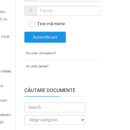
ntru
i, cu
Ţine-mă minte
i Local
Autentificare
Aţi uitat utilizatorul?
Aţi uitat parola?
 interes
lui
CĂUTARE DOCUMENTE
iului
executiv
şti.