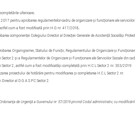
completările ulterioare;
2017 pentru aprobarea regulamentelor-cadru de organizare și funcționare ale serviciilor
, astfel cum a fost modificată prin H.G nr. 417/2018;
area componenței Colegiului Director al Direcției Generale de Asistență Socialăși Protec
robarea Organigramei, Statului de Funcții, Regulamentului de Organizare și Funcționar
i Sector 2 și a Regulamentelor de Organizare și Funcționare ale Serviciilor Sociale din cad
ui Sector 2, astfel cum a fost modificatăși completată prin H.C.L Sector 2 nr. 353/2019:
area proiectului de hotărâre pentru modificarea și completarea H.C.L Sector 2 nr.
irector al D.G.A.S.P.C Sector 2.
 din Ordonanţa de Urgenţă a Guvernului nr. 57/2019 privind Codul administrativ, cu modificăril