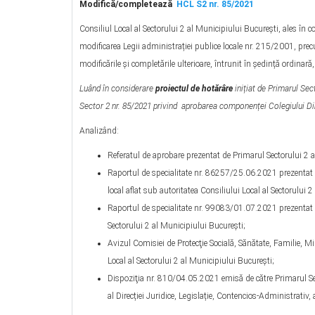
Modifică/completează
HCL S2 nr. 85/2021
Consiliul Local al Sectorului 2 al Municipiului Bucureşti, ales în c
modificarea Legii administrației publice locale nr. 215/2001, prec
modificările şi completările ulterioare, întrunit în ședință ordinar
Luând în considerare
proiectul de hotărâre
inițiat de Primarul Sec
Sector 2 nr. 85/2021 privind aprobarea componenței Colegiului Dir
Analizând:
Referatul de aprobare prezentat de Primarul Sectorului 2 a
Raportul de specialitate nr. 86257/25.06.2021 prezentat de
local aflat sub autoritatea Consiliului Local al Sectorului 
Raportul de specialitate nr. 99083/01.07.2021 prezentat d
Sectorului 2 al Municipiului Bucureşti;
Avizul Comisiei de Protecţie Socială, Sănătate, Familie, Mi
Local al Sectorului 2 al Municipiului Bucureşti;
Dispoziţia nr. 810/04.05.2021 emisă de către Primarul Sec
al Direcției Juridice, Legislație, Contencios-Administrativ,