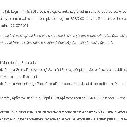
ondițiile Legii nr. 115/2015 pentru alegerea autorităților administrației publice locale, pe
um și pentru modificarea şi completarea Legii nr. 393/2004 privind Statutul aleșilor local
ă, astăzi, 22.07.2021;
torului 2 al Municipiului București pentru modificarea și completarea Hotărârii Consiliulu
ector al Direcției Generale de Asistență Socialăși Protecția Copilului Sector 2
;
l Municipiului Bucureşti;
 Direcţia Generală de Asistenţă Socialăşi Protecţia Copilului Sector 2, serviciu public de
2 al Municipiului Bucureşti;
e Direcţia Administraţie Publică Locală din cadrul aparatului de specialitate al Primaru
norităţi, Apărarea Drepturilor Copilului şi Aplicarea Legii nr. 114/1996 din cadrul Consil
torului 2 privind exercitarea cu caracter temporar de către doamna Niţă Elena, director 
 a funcţiei publice de conducere de Secretar General al Sectorului 2 al Municipiului Bucure