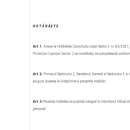
H O T Ă R ĂŞ T E
Art.1.
Anexa la Hotărârea Consiliului Local Sector 2 nr. 85/2021
Protecția Copilului Sector 2
se modificăși se completează conform 
Art.2.
Primarul Sectorului 2, Secretarul General al Sectorului 2 și 
asigura ducerea la îndeplinire a prezentei hotărâri.
Art.3.
Prezenta hotărâre se publică integral în Monitorul Oficial a
personal.