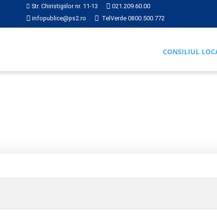
Str. Chiristigiilor nr. 11-13
021.209.60.00
infopublice@ps2.ro
TelVerde 0800.500.772
CONSILIUL LOC
Hotărârea nr. 222 din 2021