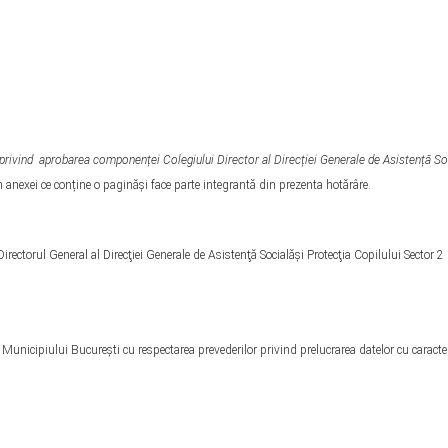
privind aprobarea componenței Colegiului Director al Direcției Generale de Asistență So
anexei ce conține o paginăși face parte integrantă din prezenta hotărâre.
Directorul General al Direcţiei Generale de Asistenţă Socialăși Protecţia Copilului Sector 2
l Municipiului Bucureşti cu respectarea prevederilor privind prelucrarea datelor cu caracte