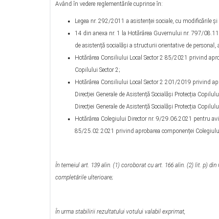
Având în vedere reglementările cuprinse în:
Legea nr. 292/2011 a asistenței sociale, cu modificările și 
14 din anexa nr. 1 la Hotărârea Guvernului nr. 797/08.11.
de asistență socialăși a structurii orientative de personal
Hotărârea Consiliului Local Sector 2 85/2021 privind aprob
Copilului Sector 2;
Hotărârea Consiliului Local Sector 2 201/2019 privind ap
Direcției Generale de Asistență Socialăși Protecția Copilulu
Direcției Generale de Asistență Socialăși Protecția Copilul
Hotărârea Colegiului Director nr. 9/29.06.2021 pentru aviz
85/25.02.2021 privind aprobarea componenței Colegiului D
În temeiul art. 139 alin. (1) coroborat cu art. 166 alin. (2) lit. p)
completările ulterioare;
În urma stabilirii rezultatului votului valabil exprimat,