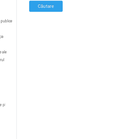
 publice
ția
e ale
rul
e şi