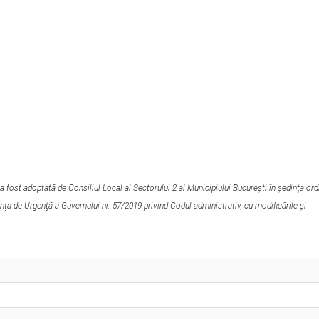
a fost adoptată de Consiliul Local al Sectorului 2 al Municipiului Bucureşti în şedinţa ord
ţa de Urgenţă a Guvernului nr. 57/2019 privind Codul administrativ, cu modificările şi