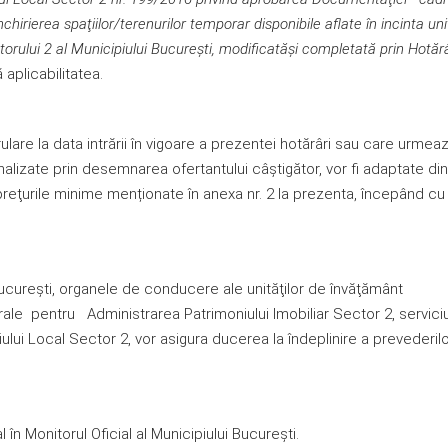
chirierea spaţiilor/terenurilor temporar disponibile aflate în incinta uni
orului 2 al Municipiului Bucureşti
, modificatăşi completată prin Hotăr
ă aplicabilitatea.
ulare la data intrării în vigoare a prezentei hotărâri sau care urmeaz
inalizate prin desemnarea ofertantului câştigător, vor fi adaptate din
preţurile minime menționate în anexa nr. 2 la prezenta, începând cu
Bucureşti, organele de conducere ale unităţilor de învăţământ
erale pentru Administrarea Patrimoniului Imobiliar Sector 2, servici
iului Local Sector 2, vor asigura ducerea la îndeplinire a prevederil
în Monitorul Oficial al Municipiului Bucureşti.