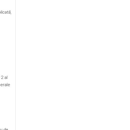
licată,
 2 al
nerale
ru de