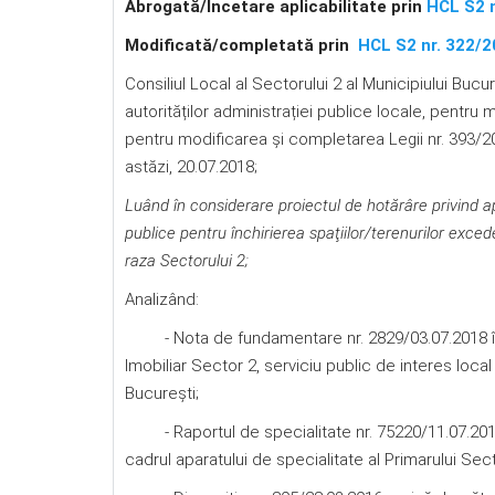
Abrogată/Încetare aplicabilitate prin
HCL S2 
Modificată/completată prin
HCL S2 nr. 322/
Consiliul Local al Sectorului 2 al Municipiului Bucu
autorităților administrației publice locale, pentru
pentru modificarea şi completarea Legii nr. 393/2004 
astăzi, 20.07.2018;
Luând în considerare proiectul de hotărâre
privind a
publice pentru închirierea spaţiilor/terenurilor exced
raza Sectorului 2
;
Analizând:
- Nota de fundamentare nr. 2829/03.07.2018 înt
Imobiliar Sector 2, serviciu public de interes local 
Bucureşti;
- Raportul de specialitate nr. 75220/11.07.2018 î
cadrul aparatului de specialitate al Primarului Sect