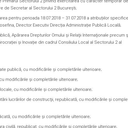
Primarul Sectorului 2 privind exercitarea cu caracter temporar de
e de Secretar al Sectorului 2 București;
a pentru perioada 18.07.2018 – 31.07.2018 a atribuțiilor specific
sefina, Director Executiv Direcția Administrație Publică Locală;
ică, Apărarea Drepturilor Omului şi Relaţii Internaţionale precum ş
crației și Inovație din cadrul Consiliului Local al Sectorului 2 al
 publică, cu modificările şi completările ulterioare;
 modificările şi completările ulterioare;
cale, cu modificările şi completările ulterioare;
 lucrărilor de construcţii, republicată, cu modificările şi complet
ată, cu modificările şi completările ulterioare;
ivilă, republicat, cu modificările şi completările ulterioare;