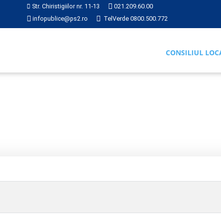
Str. Chiristigiilor nr. 11-13
021.209.60.00
infopublice@ps2.ro
TelVerde 0800.500.772
CONSILIUL LOC
RI
2018
Hotărâre 217 din 2018