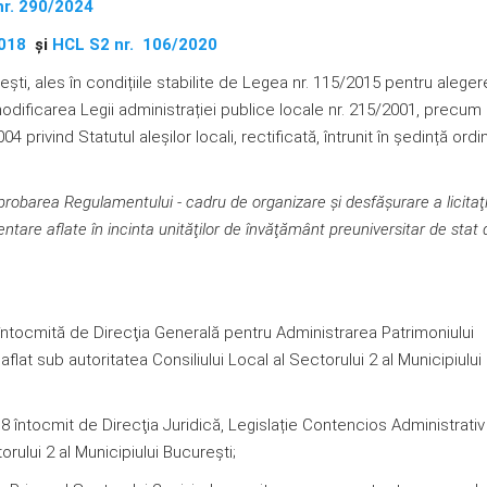
nr. 290/2024
2018
şi
HCL S2 nr. 106/2020
rești, ales în condițiile stabilite de Legea nr. 115/2015 pentru alege
 modificarea Legii administrației publice locale nr. 215/2001, precum 
privind Statutul aleșilor locali, rectificată, întrunit în ședință ordi
probarea Regulamentului - cadru de organizare şi desfăşurare a licitaţi
entare aflate în incinta unităţilor de învăţământ preuniversitar de stat
ocmită de Direcţia Generală pentru Administrarea Patrimoniului
aflat sub autoritatea Consiliului Local al Sectorului 2 al Municipiului
ntocmit de Direcţia Juridică, Legislație Contencios Administrativ
orului 2 al Municipiului Bucureşti;