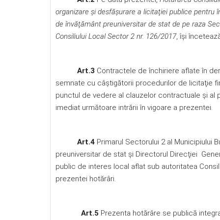
organizare şi desfăşurare a licitaţiei publice pentru în
de învăţământ preuniversitar de stat de pe raza Sect
Consiliului Local Sector 2 nr.
126/2017
, își înceteaz
Art.3
Contractele de închiriere aflate în der
semnate cu câştigătorii procedurilor de licitaţie f
punctul de vedere al clauzelor contractuale şi al 
imediat următoare intrării în vigoare a prezentei.
Art.4
Primarul Sectorului 2 al Municipiului 
preuniversitar de stat şi Directorul Direcţiei Gen
public de interes local aflat sub autoritatea Consil
prezentei hotărâri.
Art.5
Prezenta hotărâre se publică integral 