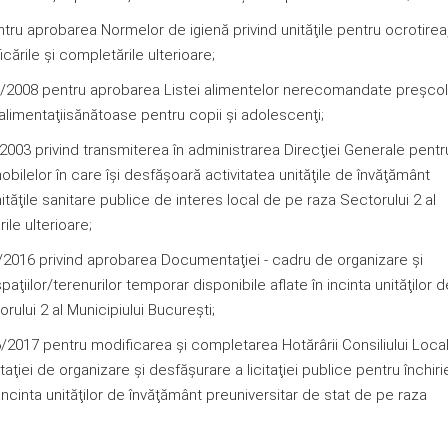
tru aprobarea Normelor de igienă privind unităţile pentru ocrotirea
icările și completările ulterioare;
3/2008 pentru aprobarea Listei alimentelor nerecomandate preşcola
ei alimentaţiisănătoase pentru copii şi adolescenţi;
003 privind transmiterea în administrarea Direcţiei Generale pentr
obilelor în care îşi desfăşoară activitatea unităţile de învăţământ
nităţile sanitare publice de interes local de pe raza Sectorului 2 al
ările ulterioare;
2016 privind aprobarea Documentaţiei - cadru de organizare şi
paţiilor/terenurilor temporar disponibile aflate în incinta unităţilor d
ului 2 al Municipiului Bucureşti;
017 pentru modificarea şi completarea Hotărârii Consiliului Loca
iei de organizare şi desfăşurare a licitaţiei publice pentru închiri
 incinta unităţilor de învăţământ preuniversitar de stat de pe raza