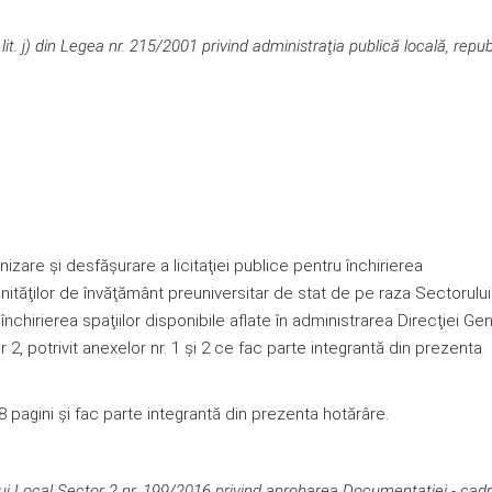
2 lit. j) din Legea nr. 215/2001 privind administraţia publică locală, repub
are şi desfăşurare a licitaţiei publice pentru închirierea
unităţilor de învăţământ preuniversitar de stat de pe raza Sectorului
închirierea spaţiilor disponibile aflate în administrarea Direcţiei Ge
 2, potrivit anexelor nr. 1 și 2 ce fac parte integrantă din prezenta
gini şi fac parte integrantă din prezenta hotărâre.
ui Local Sector 2 nr.
199/2016 privind aprobarea Documentaţiei - cad