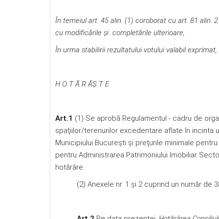
În temeiul art. 45 alin. (1) coroborat cu art. 81 alin. 
cu modificările şi completările ulterioare,
În urma stabilirii rezultatului votului valabil exprimat,
H O T Ă R ĂŞ T E
Art.1
(1) Se aprobă Regulamentul - cadru de organiz
spaţiilor/terenurilor excedentare aflate în incinta 
Municipiului Bucureşti și preţurile minimale pentru 
pentru Administrarea Patrimoniului Imobiliar Sector
hotărâre.
(2) Anexele nr. 1 și 2 cuprind un număr de 38 pa
Art.2
Pe data prezentei,
Hotărârea Consiliul