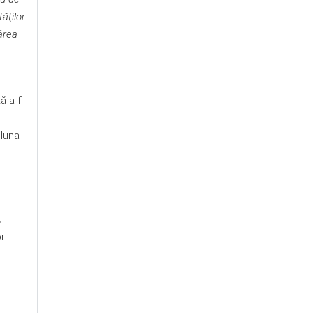
tăţilor
ârea
ă a fi
 luna
u
or