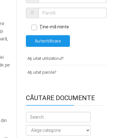
rea
Ţine-mă minte
şi
nară,
Autentificare
ei
Aţi uitat utilizatorul?
 de pe
Aţi uitat parola?
CĂUTARE DOCUMENTE
 din