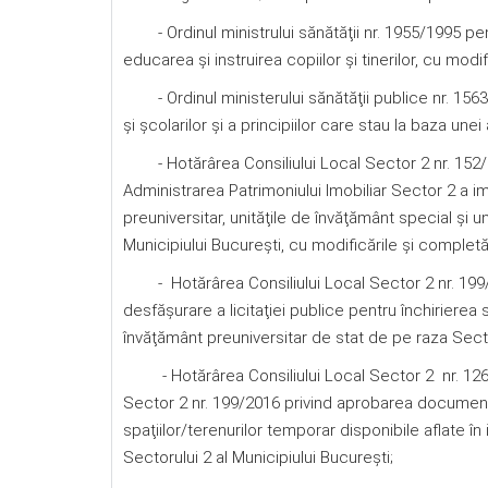
- Ordinul ministrului sănătăţii nr. 1955/1995 pen
educarea şi instruirea copiilor şi tinerilor, cu modif
- Ordinul ministerului sănătăţii publice nr. 156
şi şcolarilor şi a principiilor care stau la baza un
- Hotărârea Consiliului Local Sector 2 nr. 152/2
Administrarea Patrimoniului Imobiliar Sector 2 a im
preuniversitar, unităţile de învăţământ special şi u
Municipiului Bucureşti, cu modificările și complet
- Hotărârea Consiliului Local Sector 2 nr. 199/
desfăşurare a licitaţiei publice pentru închirierea s
învăţământ preuniversitar de stat de pe raza Sector
- Hotărârea Consiliului Local Sector 2 nr. 126/2
Sector 2 nr. 199/2016 privind aprobarea documentaţ
spaţiilor/terenurilor temporar disponibile aflate în
Sectorului 2 al Municipiului Bucureşti;