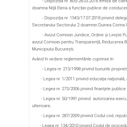
- Dispoziția nr. 805/28.03.2016 emisă de către 
doamna Niţă Elena a funcției publice de conducer
- Dispoziția nr. 1543/17.07.2018 privind delegare
Secretarului Sectorului 2 doamnei Duinea Corina Io
- Avizul Comisiei Juridice, Ordine şi Linişte Publ
avizul Comisiei pentru Transparență, Reducerea Biro
Municipiului Bucureşti;
Având în vedere reglementările cuprinse în:
- Legea nr. 213/1998 privind bunurile proprietate
- Legea nr. 1/2011 privind educaţia naţională, cu
- Legea nr. 273/2006 privind finanţele publice lo
- Legea nr. 50/1991 privind autorizarea executării
ulterioare;
- Legea nr. 287/2009 privind Codul civil, republic
- Legea nr. 134/2010 privind Codul de procedura c