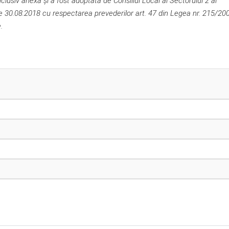
lusiv anexa și a fost adoptată de Consiliul Local al Sectorului 2 al
de 30.08.2018 cu respectarea prevederilor art. 47 din Legea nr. 215/20
.