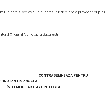
t Proiecte și vor asigura ducerea la îndeplinire a prevederilor pre
torul Oficial al Municipiului București.
TRASEMNEAZĂ PENTRU
TIN ANGELA
 47 DIN LEGEA