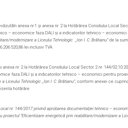
văzutăîn anexa nr.1 și anexa nr. 2 la Hotărârea Consiliului Local Sec
nico – economice faza DALI și a indicatorilor tehnico – economici
litare/modernizare a Liceului Tehnologic ,,Ion I. C. Brătianu”
de la su
6.206.520,86 lei inclusiv TVA.
anexa nr. 2 la Hotărârea Consiliului Local Sector 2 nr. 144/02.10.2
ice faza DALI și a indicatorilor tehnico – economici pentru proie
 a Liceului Tehnologic ,,Ion I. C. Brătianu”
, conform anexei ce cuprin
ezenta hotărâre.
i Local nr. 144/2017 privind aprobarea documentației tehnico – econo
 proiectul ”Eficientizare energetică prin reabilitare/modernizare a Lic