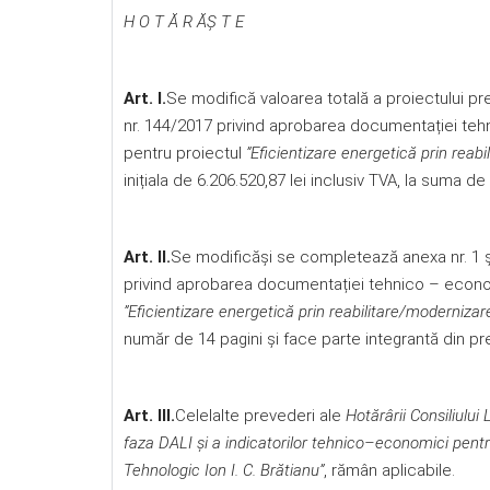
H O T Ă R ĂŞ T E
Art. I.
Se modifică valoarea totală a proiectului pre
nr. 144/2017 privind aprobarea documentației teh
pentru proiectul
”Eficientizare energetică prin reabi
inițiala de 6.206.520,87 lei inclusiv TVA, la suma de 
Art. II.
Se modificăși se completează anexa nr. 1 și 
privind aprobarea documentației tehnico – econom
”Eficientizare energetică prin reabilitare/modernizare
număr de 14 pagini și face parte integrantă din pr
Art. III.
Celelalte prevederi ale
Hotărârii Consiliulu
faza DALI și a indicatorilor tehnico–economici pentru
Tehnologic Ion I. C. Brătianu”
, rămân aplicabile.