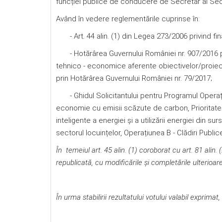
funcției publice de conducere de Secretar al Sect
Având în vedere reglementările cuprinse în:
- Art. 44 alin. (1) din Legea 273/2006 privind fina
- Hotărârea Guvernului României nr. 907/2016 pri
tehnico - economice aferente obiectivelor/proiecte
prin Hotărârea Guvernului României nr. 79/2017;
- Ghidul Solicitantului pentru Programul Operaționa
economie cu emisii scăzute de carbon, Prioritate de
inteligente a energiei și a utilizării energiei din sur
sectorul locuințelor, Operațiunea B - Clădiri Public
În temeiul art. 45 alin. (1) coroborat cu art. 81 alin. 
republicată, cu modificările și completările ulterioa
În urma stabilirii rezultatului votului valabil exprimat,