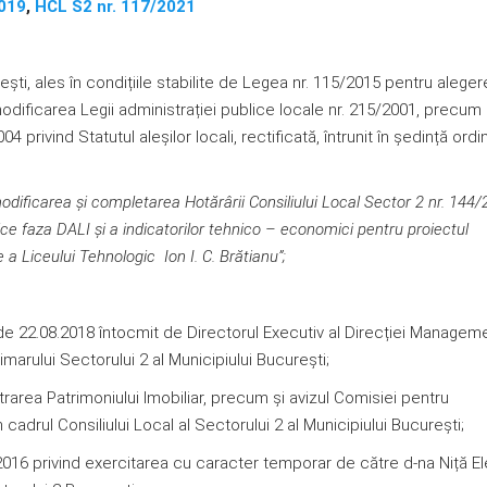
2019
,
HCL S2 nr. 117/2021
rești, ales în condițiile stabilite de Legea nr. 115/2015 pentru alege
 modificarea Legii administrației publice locale nr. 215/2001, precum 
privind Statutul aleșilor locali, rectificată, întrunit în ședință ordi
odificarea și completarea Hotărârii Consiliului Local Sector 2 nr. 144
e faza DALI și a indicatorilor tehnico – economici pentru
proiectul
 a Liceului Tehnologic Ion I. C. Brătianu”
;
 22.08.2018 întocmit de Directorul Executiv al Direcției Managem
imarului Sectorului 2 al Municipiului Bucureşti;
area Patrimoniului Imobiliar, precum şi avizul Comisiei pentru
cadrul Consiliului Local al Sectorului 2 al Municipiului Bucureşti;
016 privind exercitarea cu caracter temporar de către d-na Niță El