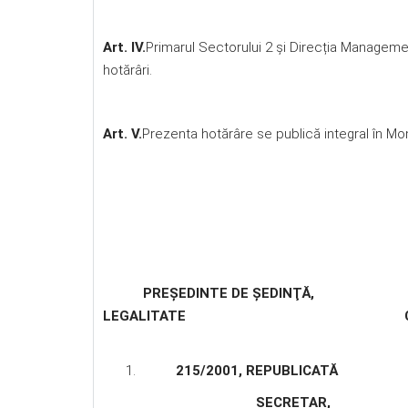
Art. IV.
Primarul Sectorului 2 și Direcția Managemen
hotărâri.
Art. V.
Prezenta hotărâre se publică integral în Moni
PREŞEDINTE DE ŞEDINŢĂ
, CON
LEGALITATE CONSTAN
ÎN TEMEIUL ART.
215/2001, REPUBLICATĂ
SECRETAR
,