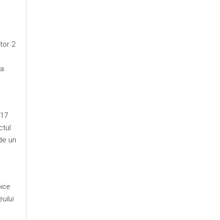
tor 2
ma
017
ctul
de un
mice
eului