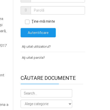
rea
Ţine-mă minte
şi
nară,
Autentificare
/2017
Aţi uitat utilizatorul?
Aţi uitat parola?
ent
CĂUTARE DOCUMENTE
ena a