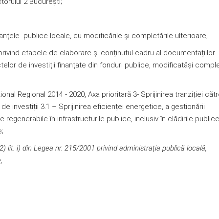
orului 2 București;
nțele publice locale, cu modificările și completările ulterioare;
vind etapele de elaborare și conținutul-cadru al documentațiilor
lor de investiții finanțate din fonduri publice, modificatăși compl
l Regional 2014 - 2020, Axa prioritară 3- Sprijinirea tranziției căt
 investiții 3.1 – Sprijinirea eficienței energetice, a gestionării
se regenerabile în infrastructurile publice, inclusiv în clădirile publice,
e;
(2) lit. i) din Legea nr. 215/2001 privind administrația publică locală,
re,