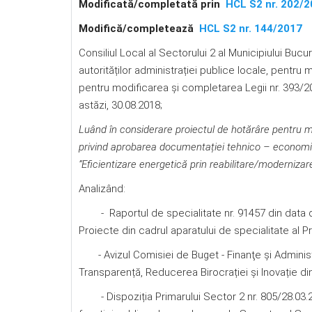
Modificată/completată prin
HCL S2 nr. 202/
Modifică/completează
HCL S2 nr. 144/2017
Consiliul Local al Sectorului 2 al Municipiului Bucu
autorităților administrației publice locale, pentru
pentru modificarea şi completarea Legii nr. 393/2004 
astăzi, 30.08.2018;
Luând în considerare proiectul de hotărâre
pentru m
privind aprobarea documentației tehnico – economic
”Eficientizare energetică prin reabilitare/modernizare
Analizând:
- Raportul de specialitate nr. 91457 din data de
Proiecte din cadrul aparatului de specialitate al Pr
- Avizul Comisiei de Buget - Finanţe şi Administr
Transparență, Reducerea Birocrației și Inovație din 
- Dispoziția Primarului Sector 2 nr. 805/28.03.2