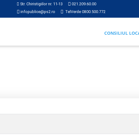
Str. Chiristigiilor nr. 11-13
021.209.60.00
infopublice@ps2.ro
TelVerde 0800.500.772
CONSILIUL LOC
RI
2018
Hotărâre 264 din 2018