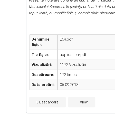
Prezenta Hotărâre conține un număr de 17 pagini, inc
Municipiului Bucureşti în şedinţa ordinară din data 
republicată, cu modificările şi completările ulterioare
Denumire
264.pdf
fișier:
Tip fișier:
application/pdf
Vizualizări:
1172 Vizualizări
Descărcare:
172 times
Data creării:
06-09-2018
Descărcare
View