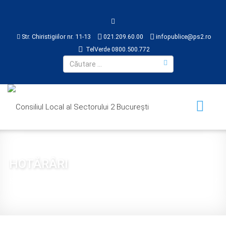
Str. Chiristigiilor nr. 11-13
021.209.60.00
infopublice@ps2.ro
TelVerde 0800.500.772
HOTĂRÂRI
Sunteți aici:
Acasă
CONSILIUL LOCAL
HOTĂRÂRI
2017