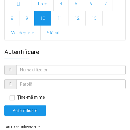
Prec
4
5
6
7
Start
8
9
10
11
12
13
Mai departe
Sfârșit
Autentificare
Ţine-mă minte
Autentificare
Aţi uitat utilizatorul?