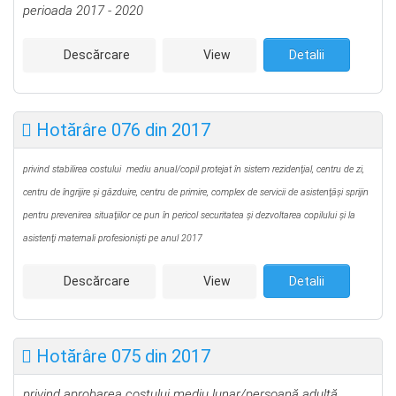
perioada 2017 - 2020
Descărcare
View
Detalii
Hotărâre 076 din 2017
privind stabilirea costului mediu anual/copil protejat în sistem rezidenţial, centru de zi,
centru de îngrijire şi găzduire, centru de primire, complex de servicii de asistenţăşi sprijin
pentru prevenirea situaţiilor ce pun în pericol securitatea şi dezvoltarea copilului şi la
asistenţi maternali profesionişti pe anul 2017
Descărcare
View
Detalii
Hotărâre 075 din 2017
privind aprobarea costului mediu lunar/persoană adultă