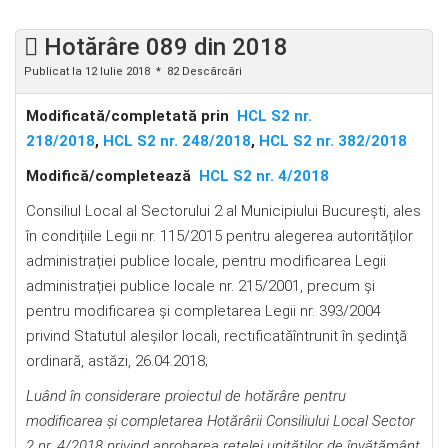
Hotărâre 089 din 2018
Publicat la 12 Iulie 2018
82 Descărcări
Modificată/completată prin
HCL S2 nr.
218/2018
,
HCL S2 nr. 248/2018
,
HCL S2 nr. 382/2018
Modifică/completează
HCL S2 nr. 4/2018
Consiliul Local al Sectorului 2 al Municipiului Bucureşti, ales
în condițiile Legii nr. 115/2015 pentru alegerea autorităților
administrației publice locale, pentru modificarea Legii
administrației publice locale nr. 215/2001, precum și
pentru modificarea şi completarea Legii nr. 393/2004
privind Statutul aleșilor locali, rectificatăîntrunit în şedinţă
ordinară, astăzi, 26.04.2018;
Luând în considerare proiectul de hotărâre pentru
modificarea şi completarea Hotărârii Consiliului Local Sector
2 nr. 4/2018 privind aprobarea reţelei unităţilor de învăţământ