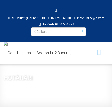
Str. Chiristigiilor nr. 11-13
021.209.60.00
infopublice@ps2.ro
TelVerde 0800.500.772
HOTĂRÂRI
Sunteți aici:
Acasă
CONSILIUL LOCAL
HOTĂRÂRI
2018
Hotărâre 089 din 2018