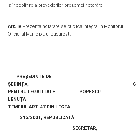
la îndeplinire a prevederilor prezentei hotărâre.
Art. IV
Prezenta hotărâre se publică integral în Monitorul
Oficial al Municipiului Bucureşti.
PREŞEDINTE DE
ŞEDINŢĂ
, CONTRASEM
PENTRU LEGALITATE
POPESCU
LENUŢA
Î
TEMEIUL ART. 47 DIN LEGEA
215/2001, REPUBLICATĂ
SECRETAR
,