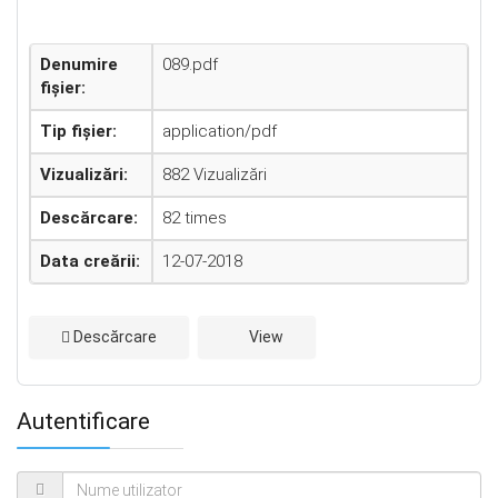
Denumire
089.pdf
fișier:
Tip fișier:
application/pdf
Vizualizări:
882 Vizualizări
Descărcare:
82 times
Data creării:
12-07-2018
Descărcare
View
Autentificare