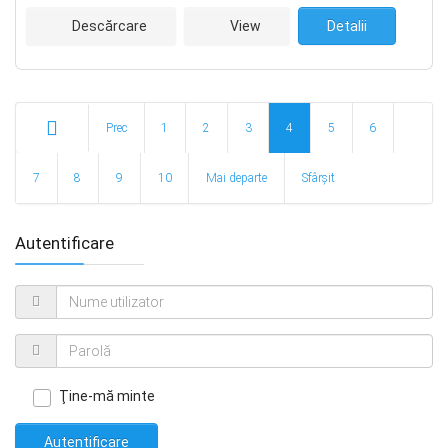
Descărcare
View
Detalii
Prec
1
2
3
4
5
6
Start
7
8
9
10
Mai departe
Sfârșit
Autentificare
Ţine-mă minte
Autentificare