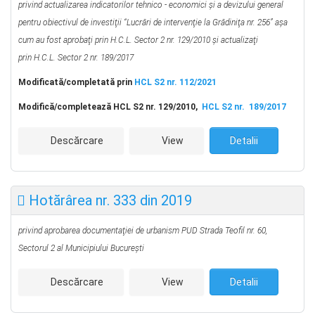
privind actualizarea indicatorilor tehnico - economici şi a devizului general
pentru obiectivul de investiţii
“L
ucrări de intervenţie la Grădiniţa nr. 256” aşa
cum au fost aprobaţi prin
H.C.L. Sector 2 nr. 129/2010 şi actualizaţi
prin
H.C.L. Sector 2 nr. 189/2017
Modificată/completată prin
HCL S2 nr. 112/2021
Modifică/completează HCL S2 nr. 129/2010,
HCL S2 nr. 189/2017
Descărcare
View
Detalii
Hotărârea nr. 333 din 2019
privind aprobarea documentaţiei de urbanism PUD
Strada Teofil nr. 60,
Sectorul 2 al Municipiului Bucureşti
Descărcare
View
Detalii