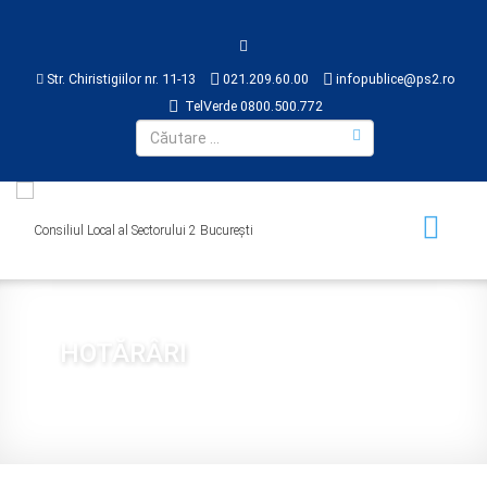
Str. Chiristigiilor nr. 11-13
021.209.60.00
infopublice@ps2.ro
TelVerde 0800.500.772
HOTĂRÂRI
Sunteți aici:
Acasă
CONSILIUL LOCAL
HOTĂRÂRI
2019