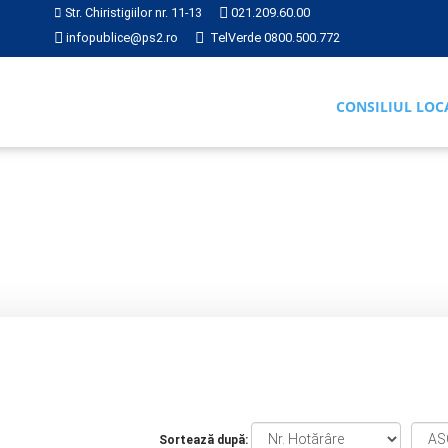
Str. Chiristigiilor nr. 11-13
021.209.60.00
infopublice@ps2.ro
TelVerde 0800.500.772
CONSILIUL LOC
Sortează după: