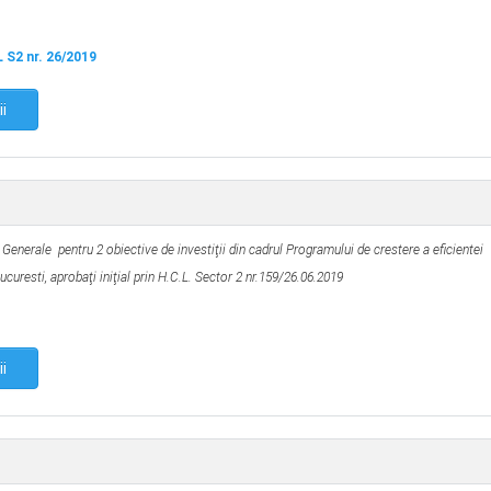
 S2 nr. 26/2019
ii
 Generale pentru 2 obiective de investiţii din cadrul Programului de crestere a eficientei
curesti, aprobaţi iniţial prin H.C.L. Sector 2 nr.
159/26.06.2019
ii