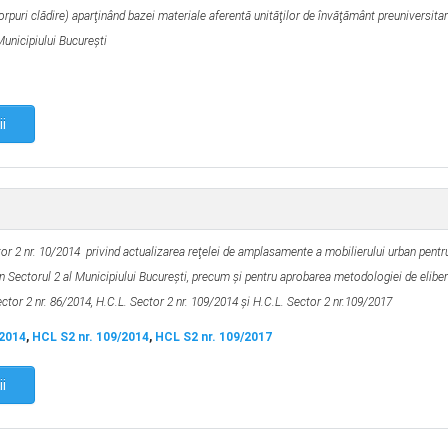
orpuri clădire) aparţinând bazei materiale aferentă unităţilor de învăţământ preuniversitar
Municipiului Bucureşti
ii
tor 2 nr. 10/2014
privind actualizarea reţelei de amplasamente a mobilierului urban pentr
din Sectorul 2 al Municipiului Bucureşti, precum şi pentru aprobarea metodologiei de eliber
ector 2 nr. 86/2014, H.C.L. Sector 2 nr. 109/2014 și H.C.L. Sector 2 nr.109/2017
/2014
,
HCL S2 nr. 109/2014
,
HCL S2 nr. 109/2017
ii