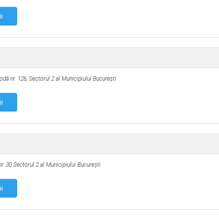
ii
odă nr. 126,
Sectorul 2 al Municipiului Bucureşti
ii
nr. 30
Sectorul 2 al Municipiului Bucureşti
ii