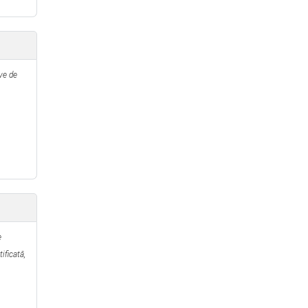
ve de
e
ificată,