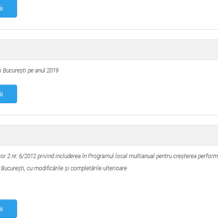
ii
i Bucureşti pe anul 2019
ii
tor 2 nr. 6/2012 privind includerea în Programul local multianual pentru creșterea perform
 București, cu modificările și completările ulterioare
ii