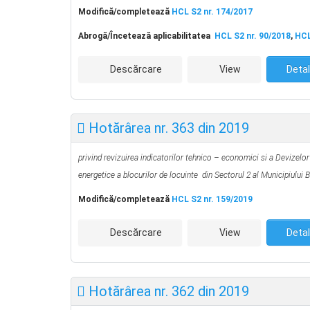
Modifică/completează
HCL S2 nr. 174/2017
Abrog
ă
/Încetează aplicabilitatea
HCL S2 nr. 90/2018
,
HCL
Descărcare
View
Detal
Hotărârea nr. 363 din 2019
privind revizuirea indicatorilor tehnico – economici si a Devizelor
energetice a blocurilor de locuinte din Sectorul 2 al Municipiului Bu
Modifică/completează
HCL S2 nr. 159/2019
Descărcare
View
Detal
Hotărârea nr. 362 din 2019