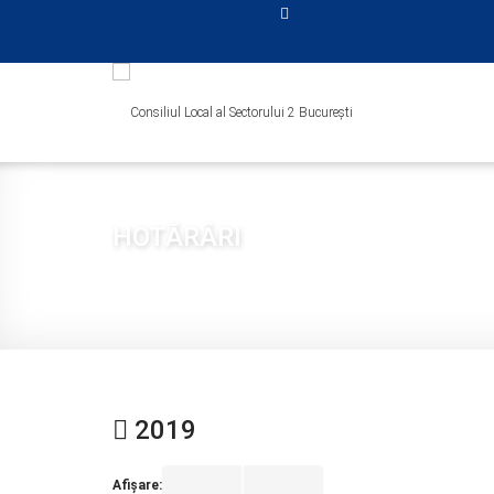
HOTĂRÂRI
Sunteți aici:
Acasă
CONSILIUL LOCAL
HOTĂRÂRI
2019
2019
Afișare: