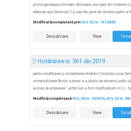
privind aprobarea schimbării destinaţiei unor părţi din imobilele (c
aflate pe raza Sectorului 2 şi care fac parte din domeniu public al 
Modificată/completată prin
HCL S2 nr. 147/2020
Descărcare
View
Detal
Hotărârea nr. 361 din 2019
pentru modificarea şi completarea Hotărârii Consiliului Local Sec
comercializarea florilor,
a presei şi a cărţilor pe domeniul public 
avizului de amplasare ", astfel cum a fost modificată prin H.C.L. S
Modifică/completează
HCL S2 nr. 10/2014
,
HCL S2 nr. 86
Descărcare
View
Detal