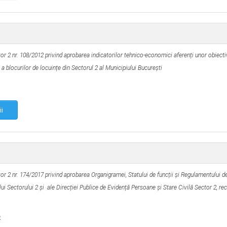
tor 2 nr. 108/2012 privind aprobarea indicatorilor tehnico-economici aferenți unor obiecti
 a blocurilor de locuințe din Sectorul 2 al Municipiului București
ii
or 2 nr. 174/2017 privind aprobarea Organigramei, Statului de funcții și Regulamentului d
lui Sectorului 2 și
ale Direcției Publice de Evidență Persoane și Stare Civilă Sector 2, rect
2