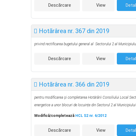
Descărcare
View
Detal
Hotărârea nr. 367 din 2019
privind rectificarea bugetului general al Sectorului 2
al Municipiulu
Descărcare
View
Detal
Hotărârea nr. 366 din 2019
pentru modificarea și completarea
Hotărârii Consiliului Local Sec
energetice a unor blocuri de locuințe din Sectorul 2 al Municipiului
Modifică/completează
HCL S2 nr. 6/2012
Descărcare
View
Detal