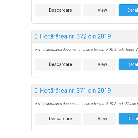
Descărcare
View
Detal
Hotărârea nr. 372 din 2019
privind aprobarea documentaţiei de urbanism PUD
Strada Țepeș V
Descărcare
View
Detal
Hotărârea nr. 371 din 2019
privind aprobarea documentaţiei de urbanism PUD
Strada Făinari 
Descărcare
View
Detal