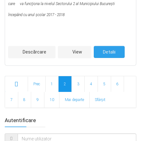
care va funcţiona la nivelul Sectorului 2 al Municipiului Bucureşti
începând cu anul şcolar 2017 - 2018
Descărcare
View
Detalii
Prec
1
2
3
4
5
6
Start
7
8
9
10
Mai departe
Sfârșit
Autentificare