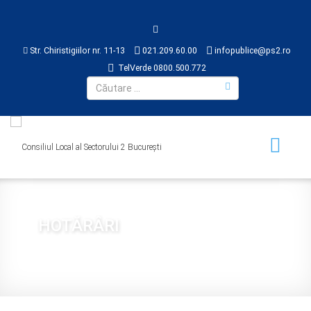
Str. Chiristigiilor nr. 11-13
021.209.60.00
infopublice@ps2.ro
TelVerde 0800.500.772
HOTĂRÂRI
Sunteți aici:
Acasă
CONSILIUL LOCAL
HOTĂRÂRI
2017