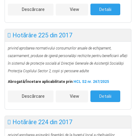
Descărcare
View
Detalii
Hotărâre 225 din 2017
privind aprobarea normativului consumurilor anuale de echipament,
cazarmament, produse de igienă personalăși rechizite pentru beneficiarii aflați
în sistemul de protecție socială al Direcţiei Generale de Asistenţă Socialăşi
Protecţia Copilului Sector 2, copii și persoane adulte
Abrogată
/
Încetare aplicabilitate prin
HCL S2 nr. 267/2025
Descărcare
View
Detalii
Hotărâre 224 din 2017
privind aprobarea asigurării finanțării de la bugetul local a cheltuielilor