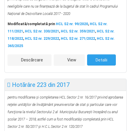
neeligibile care nu se finanțează de la bugetul de stat în cadrul Programului
Național de Dezvoltare Locală 2017 - 2020
Modificată/completată prin
HCL S2 nr. 99/2020
,
HCL S2 nr.
111/2021
,
HCL S2 nr. 330/2021
,
HCL S2 nr. 359/2021
,
HCL S2 nr.
118/2022
,
HCL S2 nr. 229/2022
,
HCL S2 nr. 271/2022
,
HCL S2 nr.
365/2025
Descărcare
View
Detalii
Hotărâre 223 din 2017
pentru modificarea şi completarea HCL Sector 2 nr. 16/2017
privind aprobarea
reţelei unităţilor de învăţământ preuniversitar de stat şi particular
care vor
funcţiona la nivelul Sectorului 2 al Municipiului Bucureşti
începând cu anul
şcolar 2017 – 2018, astfel cum a fost modificatăşi completată
prin HCL
Sector 2 nr. 50/2017 şi H.C.L.Sector 2 nr. 120/2017