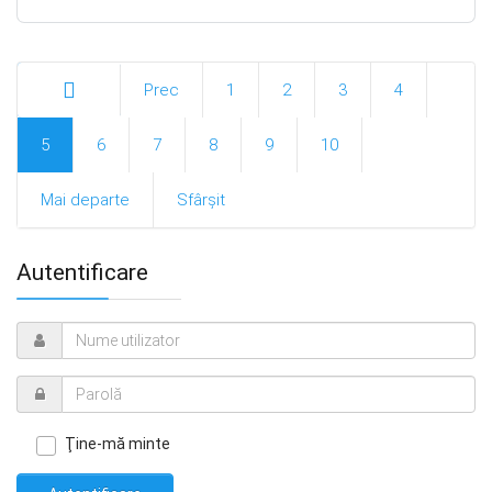
Prec
1
2
3
4
Start
5
6
7
8
9
10
Mai departe
Sfârșit
Autentificare
Ţine-mă minte