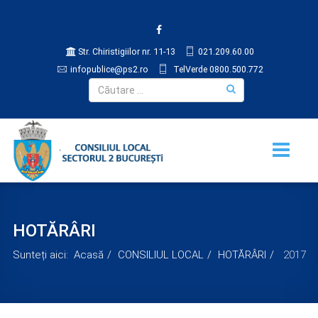
Str. Chiristigiilor nr. 11-13
021.209.60.00
infopublice@ps2.ro
TelVerde 0800.500.772
HOTĂRÂRI
Sunteți aici:
Acasă
CONSILIUL LOCAL
HOTĂRÂRI
2017